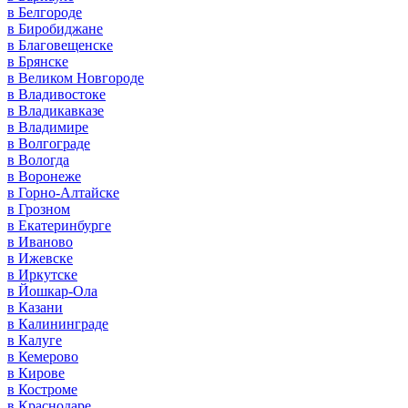
в Белгороде
в Биробиджане
в Благовещенске
в Брянске
в Великом Новгороде
в Владивостоке
в Владикавказе
в Владимире
в Волгограде
в Вологда
в Воронеже
в Горно-Алтайске
в Грозном
в Екатеринбурге
в Иваново
в Ижевске
в Иркутске
в Йошкар-Ола
в Казани
в Калининграде
в Калуге
в Кемерово
в Кирове
в Костроме
в Краснодаре