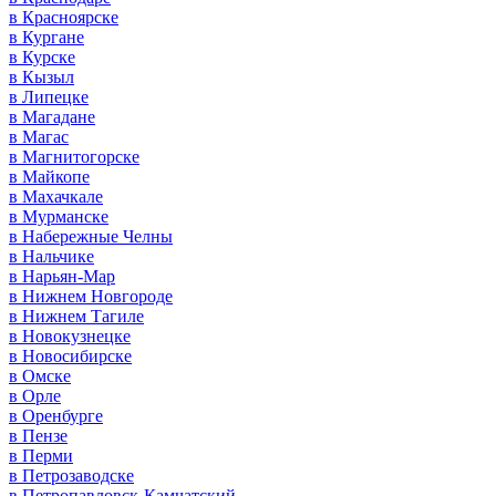
в Красноярске
в Кургане
в Курске
в Кызыл
в Липецке
в Магадане
в Магас
в Магнитогорске
в Майкопе
в Махачкале
в Мурманске
в Набережные Челны
в Нальчике
в Нарьян-Мар
в Нижнем Новгороде
в Нижнем Тагиле
в Новокузнецке
в Новосибирске
в Омске
в Орле
в Оренбурге
в Пензе
в Перми
в Петрозаводске
в Петропавловск-Камчатский