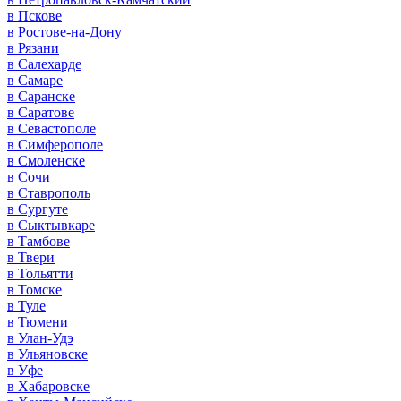
в Пскове
в Ростове-на-Дону
в Рязани
в Салехарде
в Самаре
в Саранске
в Саратове
в Севастополе
в Симферополе
в Смоленске
в Сочи
в Ставрополь
в Сургуте
в Сыктывкаре
в Тамбове
в Твери
в Тольятти
в Томске
в Туле
в Тюмени
в Улан-Удэ
в Ульяновске
в Уфе
в Хабаровске