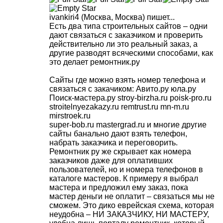
ivankiri4
(Москва, Москва)
пишет...
Есть два типа строительных сайтов – одни
дают связаться с заказчиком и проверить
действительно ли это реальный заказ, а
другие разводят всяческими способами, как
это делает ремонтник.ру
Сайты где можно взять номер телефона и
связаться с закачиком: Авито.ру юла.ру
Поиск-мастера.ру stroy-birzha.ru poisk-pro.ru
stroitelnyezakazy.ru remtrust.ru mn-m.ru
mirstroek.ru
super-bob.ru mastergrad.ru и многие другие
сайты банально дают взять телефон,
набрать заказчика и переговорить.
Ремонтник ру же скрывает как номера
заказчиков даже для оплативших
пользователей, но и номера телефонов в
каталоге мастеров. К примеру я выбрал
мастера и предложил ему заказ, пока
мастер деньги не оплатит – связаться мы не
сможем. Это дико еврейская схема, которая
неудобна – НИ ЗАКАЗЧИКУ, НИ МАСТЕРУ,