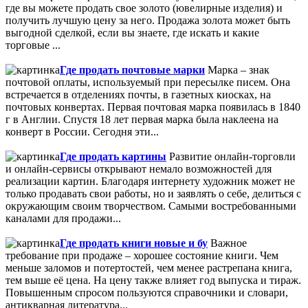
где вы можете продать свое золото (ювелирные изделия) и
получить лучшую цену за него. Продажа золота может быть
выгодной сделкой, если вы знаете, где искать и какие
торговые ...
Где продать почтовые марки
Марка – знак
почтовой оплаты, используемый при пересылке писем. Она
встречается в отделениях почты, в газетных киосках, на
почтовых конвертах. Первая почтовая марка появилась в 1840
г в Англии. Спустя 18 лет первая марка была наклеена на
конверт в России. Сегодня эти...
Где продать картины
Развитие онлайн-торговли
и онлайн-сервисы открывают немало возможностей для
реализации картин. Благодаря интернету художник может не
только продавать свои работы, но и заявлять о себе, делиться с
окружающим своим творчеством. Самыми востребованными
каналами для продажи...
Где продать книги новые и бу
Важное
требование при продаже – хорошее состояние книги. Чем
меньше заломов и потертостей, чем менее растрепана книга,
тем выше её цена. На цену также влияет год выпуска и тираж.
Повышенным спросом пользуются справочники и словари,
антикварная литература...