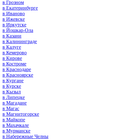
в Грозном
в Екатеринбурге
в Иваново
в Ижевске
в Иркутске
в Йошкар-Ола
в Казани
в Калининграде
в Калуге
в Кемерово
в Кирове
в Костроме
в Краснодаре
в Красноярске
в Кургане
в Курске
в Кызыл
в Липецке
в Магадане
в Магас
в Магнитогорске
в Майкопе
в Махачкале
в Мурманске
в Набережные Челны