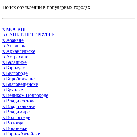
Поиск объявлений в популярных городах
в МОСКВЕ
в САНКТ-ПЕТЕРБУРГЕ
в Абакане
в Анадырь
в Архангельске
в Астрахане
в Балашихе
в Барнауле
в Белгороде
в Биробиджане
в Благовещенске
в Брянске
в Великом Новгороде
в Владивостоке
в Владикавказе
в Владимире
в Волгограде
в Вологда
в Воронеже
в Горно-Алтайске