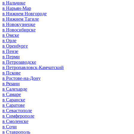
в Нальчике
в Нарьян-Мар
в Нижнем Новгороде
в Нижнем Тагиле
в Новокузнецке
в Новосибирске
в Омске
в Орле
в Оренбурге
в Пензе
в Перми
в Петрозаводске
в Петропавловск-Камчатский
в Пскове
в Ростове-на-Дону
в Рязани
в Салехарде
в Самаре
в Саранске
в Саратове
в Севастополе
в Симферополе
в Смоленске
в Сочи
в Ставрополь