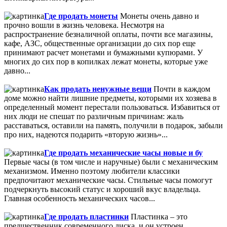
Где продать монеты
Монеты очень давно и
прочно вошли в жизнь человека. Несмотря на
распространение безналичной оплаты, почти все магазины,
кафе, АЗС, общественные организации до сих пор еще
принимают расчет монетами и бумажными купюрами. У
многих до сих пор в копилках лежат монеты, которые уже
давно...
Как продать ненужные вещи
Почти в каждом
доме можно найти лишние предметы, которыми их хозяева в
определенный момент перестали пользоваться. Избавиться от
них люди не спешат по различным причинам: жаль
расставаться, оставили на память, получили в подарок, забыли
про них, надеются подарить «вторую жизнь»...
Где продать механические часы новые и бу
Первые часы (в том числе и наручные) были с механическим
механизмом. Именно поэтому любители классики
предпочитают механические часы. Стильные часы помогут
подчеркнуть высокий статус и хороший вкус владельца.
Главная особенность механических часов...
Где продать пластинки
Пластинка – это
предшественник современного диска, и он устроен