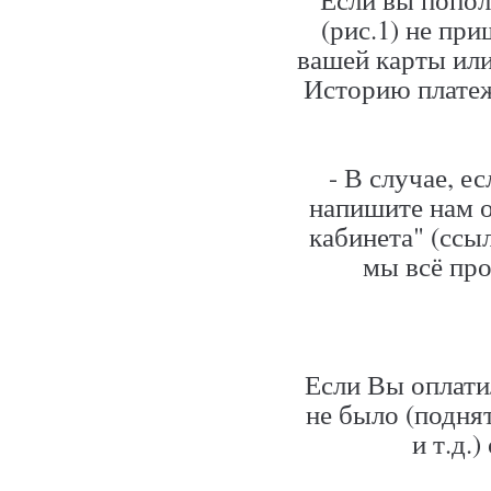
Личный кабинет
(рис.1) не при
Личные сообщения
вашей карты или
Историю платеж
Рассылка уведомлений
Контактные данные
Объявления
- В случае, е
Как редактировать
напишите нам о
Срок публикации
кабинета" (ссы
мы всё про
Объявления как удалить
Объявления как обновить
Заголовок Объявления
Фотографии в Объявлениях
Если Вы оплати
Видео в Объявлениях
не было (подня
Блокировка Объявлений
и т.д.
Продление Объявлений