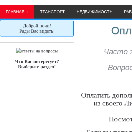
ГЛАВНАЯ
ТРАНСПОРТ
НЕДВИЖИМОСТЬ
РА
Доброй ночи!
Опл
Рады Вас видеть!
Часто 
Что Вас интересует?
Выберите раздел!
Вопро
Начало
Логин / Email
Оплатить допол
Пароль
из своего Л
Забыл пароль
Посмот
Как поменять пароль
Регистрация
Если вы попол