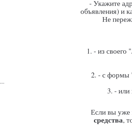
- Укажите ад
Платные услуги
объявления) и к
Оплата услуг
Не переж
Модерация Объявлений
Нашли ошибку
Безопасность
1. - из своег
Требования к Вакансиям
Условия и правила сайта
Заблокированные emeil(ы)
2. - с формы
---
3. - ил
Если вы уже
средства
, 