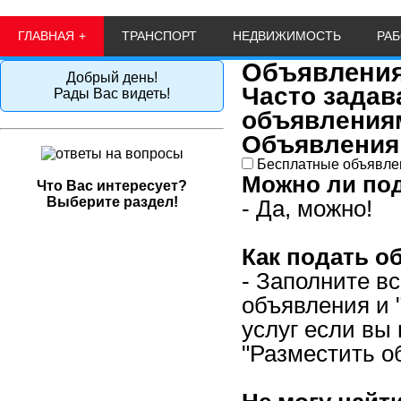
ГЛАВНАЯ
ТРАНСПОРТ
НЕДВИЖИМОСТЬ
РА
Объявлени
Добрый день!
Часто задав
Рады Вас видеть!
объявления
Объявления 
Бесплатные объявле
Можно ли по
Что Вас интересует?
Выберите раздел!
- Да, можно!
Начало
Как подать о
Логин / Email
- Заполните в
Пароль
объявления и 
услуг если вы
Забыл пароль
"Разместить о
Как поменять пароль
Регистрация