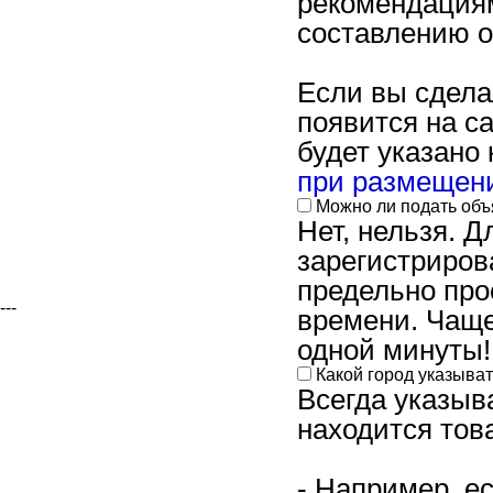
рекомендациям
Платные услуги
составлению 
Оплата услуг
Модерация Объявлений
Если вы сдела
появится на с
Нашли ошибку
будет указано
Безопасность
при размещен
Требования к Вакансиям
Можно ли подать объ
Нет, нельзя. 
Условия и правила сайта
зарегистриров
Заблокированные emeil(ы)
предельно про
---
времени. Чаще
одной минуты!
Какой город указыва
Всегда указыв
находится тов
- Например, е