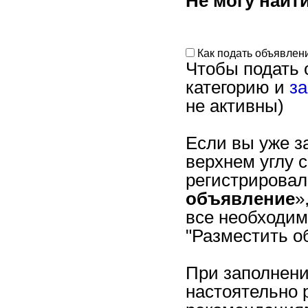
Не могу найт
Личный кабинет
Личные сообщения
Рассылка уведомлений
Как подать объявлени
Чтобы подать 
Контактные данные
категорию и
за
Объявления
не активны)
Как редактировать
Если вы уже з
Срок публикации
верхнем углу с
Объявления как удалить
регистрировал
Объявления как обновить
объявление
»
Заголовок Объявления
все необходим
Фотографии в Объявлениях
"Разместить о
Видео в Объявлениях
При заполнен
Блокировка Объявлений
настоятельно 
Продление Объявлений