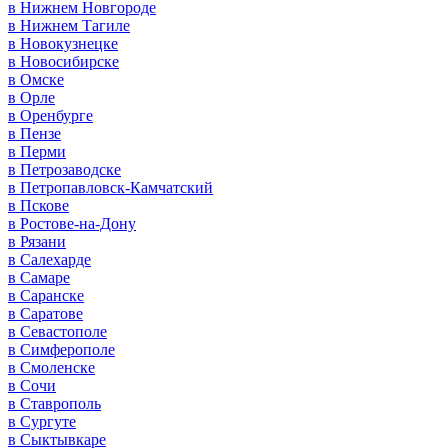
в Нижнем Новгороде
в Нижнем Тагиле
в Новокузнецке
в Новосибирске
в Омске
в Орле
в Оренбурге
в Пензе
в Перми
в Петрозаводске
в Петропавловск-Камчатский
в Пскове
в Ростове-на-Дону
в Рязани
в Салехарде
в Самаре
в Саранске
в Саратове
в Севастополе
в Симферополе
в Смоленске
в Сочи
в Ставрополь
в Сургуте
в Сыктывкаре