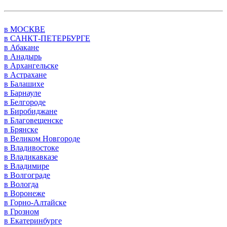
в МОСКВЕ
в САНКТ-ПЕТЕРБУРГЕ
в Абакане
в Анадырь
в Архангельске
в Астрахане
в Балашихе
в Барнауле
в Белгороде
в Биробиджане
в Благовещенске
в Брянске
в Великом Новгороде
в Владивостоке
в Владикавказе
в Владимире
в Волгограде
в Вологда
в Воронеже
в Горно-Алтайске
в Грозном
в Екатеринбурге