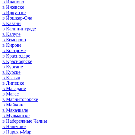
в Иваново
в Ижевске
в Иркутске
в Йошкар-Ола
в Казани
в Калининграде
в Калуге
в Кемерово
в Кирове
в Костроме
в Краснодаре
в Красноярске
в Кургане
в Курске
в Кызыл
в Липецке
в Магадане
в Магас
в Магнитогорске
в Майкопе
в Махачкале
в Мурманске
в Набережные Челны
в Нальчике
в Нарьян-Мар