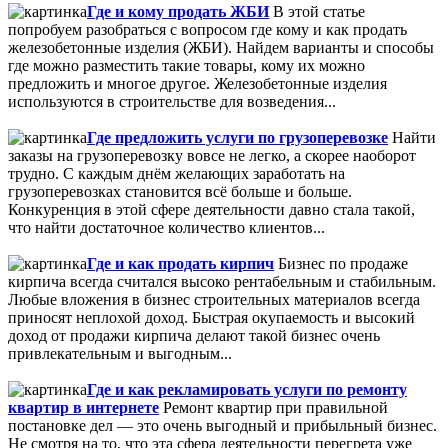
Где и кому продать ЖБИ
В этой статье
попробуем разобраться с вопросом где кому и как продать
железобетонные изделия (ЖБИ). Найдем варианты и способы
где можно разместить такие товары, кому их можно
предложить и многое другое. Железобетонные изделия
используются в строительстве для возведения...
Где предложить услуги по грузоперевозке
Найти
заказы на грузоперевозку вовсе не легко, а скорее наоборот
трудно. С каждым днём желающих заработать на
грузоперевозках становится всё больше и больше.
Конкуренция в этой сфере деятельности давно стала такой,
что найти достаточное количество клиентов...
Где и как продать кирпич
Бизнес по продаже
кирпича всегда считался высоко рентабельным и стабильным.
Любые вложения в бизнес строительных материалов всегда
приносят неплохой доход. Быстрая окупаемость и высокий
доход от продажи кирпича делают такой бизнес очень
привлекательным и выгодным...
Где и как рекламировать услуги по ремонту
квартир в интернете
Ремонт квартир при правильной
постановке дел — это очень выгодный и прибыльный бизнес.
Не смотря на то, что эта сфера деятельности перегрета уже