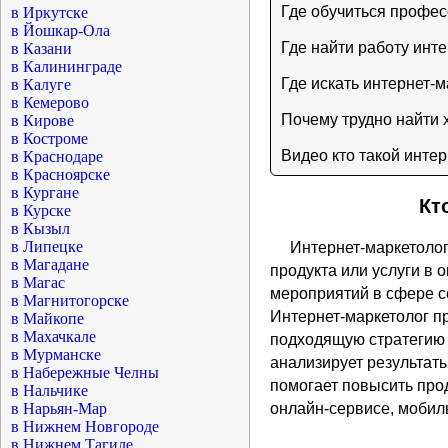
Где обучиться профес
в Иркутске
в Йошкар-Ола
Где найти работу инт
в Казани
в Калининграде
Где искать интернет-
в Калуге
в Кемерово
Почему трудно найти 
в Кирове
в Костроме
Видео кто такой инте
в Краснодаре
в Красноярске
в Кургане
Кт
в Курске
в Кызыл
в Липецке
Интернет-маркетолог
в Магадане
продукта или услуги в 
в Магас
мероприятий в сфере с
в Магнитогорске
Интернет-маркетолог п
в Майкопе
в Махачкале
подходящую стратегию 
в Мурманске
анализирует результаты
в Набережные Челны
помогает повысить прод
в Нальчике
в Нарьян-Мар
онлайн-сервисе, мобиль
в Нижнем Новгороде
в Нижнем Тагиле