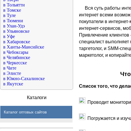
в Тольятти
Вся суть работы инт
в Томске
интернет всеми возмо
в Туле
в Тюмени
покупатели в интернет-
в Улан-Удэ
интернет-сервисов, моби
в Ульяновске
Привлечение клиентов 
в Уфе
в Хабаровске
специалист выполняет 
в Ханты-Мансийске
таргетолог, и SMM-специ
в Чебоксары
маркетолог, и копирайт
в Челябинске
в Черкесске
в Чите
в Элисте
Что
в Южно-Сахалинске
в Якутске
Список того, что дел
Каталоги
Проводит мониторин
Каталог оптовых сайтов
Погружается и изуча