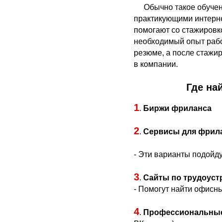
Обычно такое обучен
практикующими интерне
помогают со стажировк
необходимый опыт рабо
резюме, а после стажир
в компании.
Где на
1
.
Биржи фриланса
2
.
Сервисы для фрила
- Эти варианты подойду
3
.
Сайты по трудоуст
- Помогут найти офисн
4
.
Профессиональные