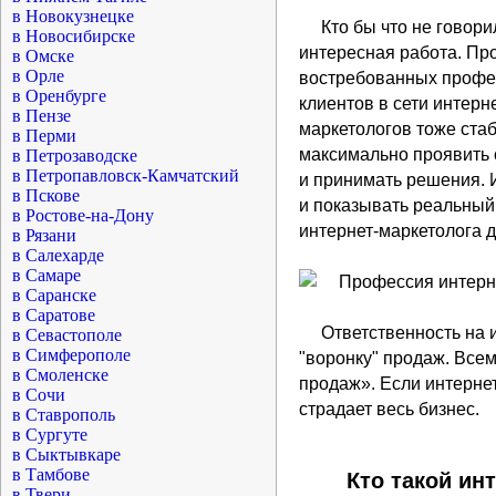
в Новокузнецке
Кто бы что не говори
в Новосибирске
интересная работа. Пр
в Омске
в Орле
востребованных профес
в Оренбурге
клиентов в сети интерне
в Пензе
маркетологов тоже ста
в Перми
максимально проявить с
в Петрозаводске
в Петропавловск-Камчатский
и принимать решения. 
в Пскове
и показывать реальный 
в Ростове-на-Дону
интернет-маркетолога д
в Рязани
в Салехарде
в Самаре
в Саранске
в Саратове
Ответственность на 
в Севастополе
в Симферополе
"воронку" продаж. Всем
в Смоленске
продаж». Если интернет
в Сочи
страдает весь бизнес.
в Ставрополь
в Сургуте
в Сыктывкаре
в Тамбове
Кто такой ин
в Твери