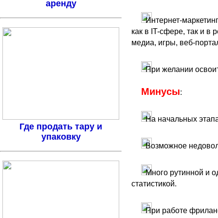
аренду
Интернет-маркетин
как в IT-сфере, так и 
медиа, игры, веб-портал
При желании освоит
Минусы
:
На начальных этапа
Где продать тару и
упаковку
Возможное недоволь
Много рутинной и о
статистикой.
При работе фрилан