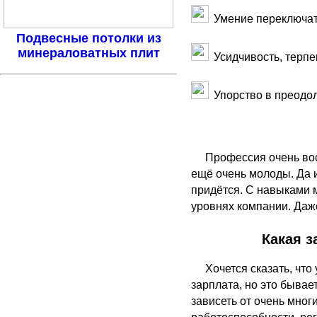
Умение переключат
Подвесные потолки из
минераловатных плит
Усидчивость, терпе
Упорство в преодо
Профессия очень вос
ещё очень молоды. Да 
придётся. С навыками 
уровнях компании. Даже
Какая з
Хочется сказать, чт
зарплата, но это бывае
зависеть от очень мног