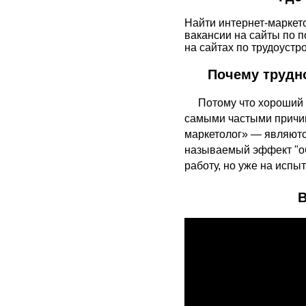
Найти интернет-маркет
вакансии на сайты по 
на сайтах по трудоустро
Почему трудно
Потому что хороший 
самыми частыми причин
маркетолог» — являютс
называемый эффект "об
работу, но уже на испыт
В