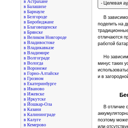
в Астрахане
- Целевая а
в Балашихе
в Барнауле
в Белгороде
В зависимо
в Биробиджане
поделить на д
в Благовещенске
традиционные
в Брянске
отличаются пр
в Великом Новгороде
в Владивостоке
работой батар
в Владикавказе
в Владимире
Но зависимо
в Волгограде
в Вологда
минус таких у
в Воронеже
использоватьс
в Горно-Алтайске
и в загородн
в Грозном
в Екатеринбурге
в Иваново
в Ижевске
Бе
в Иркутске
в Йошкар-Ола
В отличие 
в Казани
аккумуляторна
в Калининграде
в Калуге
поэтому может
в Кемерово
или отсутству