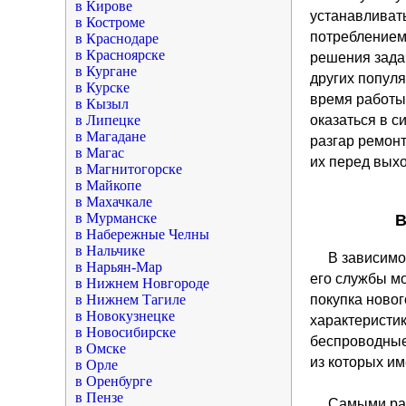
в Кирове
устанавливат
в Костроме
потреблением,
в Краснодаре
в Красноярске
решения задач
в Кургане
других популя
в Курске
время работы
в Кызыл
в Липецке
оказаться в с
в Магадане
разгар ремонт
в Магас
их перед выхо
в Магнитогорске
в Майкопе
в Махачкале
в Мурманске
В
в Набережные Челны
в Нальчике
В зависимо
в Нарьян-Мар
его службы мо
в Нижнем Новгороде
в Нижнем Тагиле
покупка новог
в Новокузнецке
характеристик
в Новосибирске
беспроводные
в Омске
из которых им
в Орле
в Оренбурге
в Пензе
Самыми ра