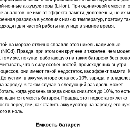
й-ионные аккумуляторы (Li-Ion). При одинаковой емкости, 
е аналогов, не имеют эффекта памяти, долговечны, но их 
ренная разрядка в условиях низких температур, поэтому та
дходят для частой работы на улице в зимнее время.
отой на морозе отлично справляются никель-кадмиевые
(NiCd). Правда, при этом они крупнее и тяжелее, чем моде
К тому же, покупая работающую на таких батареях беспров
учитывать, что в силу особенностей, происходящих внутри
оцессов, они имеют такой недостаток, как эффект памяти. К
Допустим, в аккумуляторе осталось 10% заряда, и владеле
на зарядку. В таком случае в следующий раз дрель может
ботать, когда уровень заряда снова снизится до 10%, то есть
еньшится емкость батареи. Правда, этот недостаток легко
осто перед тем, как ставить аккумулятор на зарядку, его ну
ого в ноль.
Ёмкость батареи