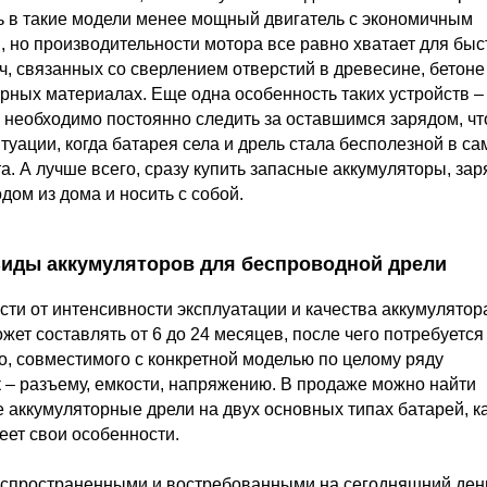
ь в такие модели менее мощный двигатель с экономичным
 но производительности мотора все равно хватает для быс
, связанных со сверлением отверстий в древесине, бетоне
рных материалах. Еще одна особенность таких устройств –
 необходимо постоянно следить за оставшимся зарядом, чт
итуации, когда батарея села и дрель стала бесполезной в с
а. А лучше всего, сразу купить запасные аккумуляторы, за
дом из дома и носить с собой.
иды аккумуляторов для беспроводной дрели
сти от интенсивности эксплуатации и качества аккумулятора
жет составлять от 6 до 24 месяцев, после чего потребуется
о, совместимого с конкретной моделью по целому ряду
 – разъему, емкости, напряжению. В продаже можно найти
 аккумуляторные дрели на двух основных типах батарей, 
еет свои особенности.
спространенными и востребованными на сегодняшний ден