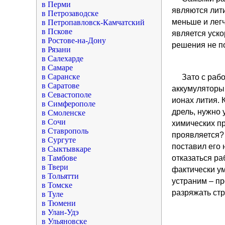
в Перми
являются лити
в Петрозаводске
меньше и легч
в Петропавловск-Камчатский
в Пскове
является уско
в Ростове-на-Дону
решения не по
в Рязани
в Салехарде
в Самаре
в Саранске
Зато с раб
в Саратове
аккумуляторы 
в Севастополе
ионах лития. 
в Симферополе
дрель, нужно 
в Смоленске
в Сочи
химических пр
в Ставрополь
проявляется? 
в Сургуте
поставил его 
в Сыктывкаре
в Тамбове
отказаться ра
в Твери
фактически ум
в Тольятти
устраним – пр
в Томске
разряжать стр
в Туле
в Тюмени
в Улан-Удэ
в Ульяновске