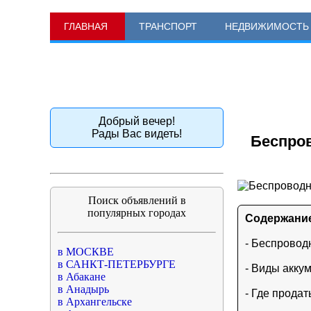
ГЛАВНАЯ
ТРАНСПОРТ
НЕДВИЖИМОСТЬ
Добрый вечер!
Рады Вас видеть!
Беспров
Поиск объявлений в
популярных городах
Содержани
- Беспровод
в МОСКВЕ
в САНКТ-ПЕТЕРБУРГЕ
- Виды акку
в Абакане
в Анадырь
- Где прода
в Архангельске