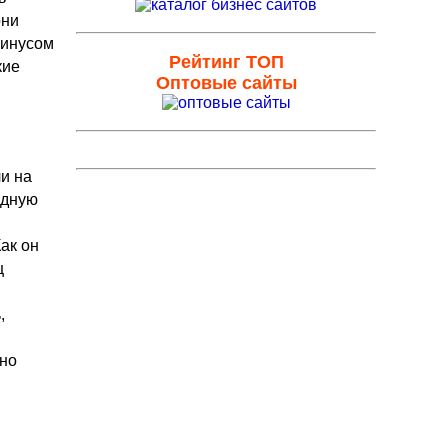
они
минусом
Рейтинг ТОП
кие
Оптовые сайты
ли на
одную
ак он
ц
,
жно