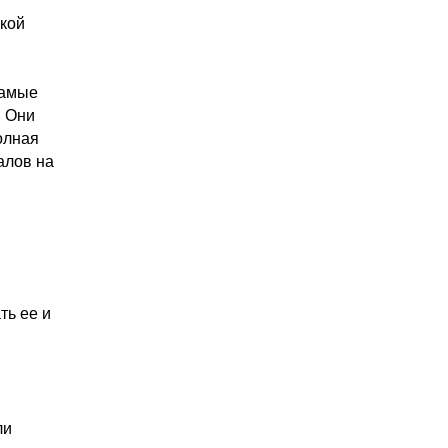
акой
самые
. Они
олная
алов на
ть ее и
ли