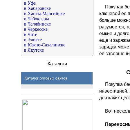
в Уфе
Покупая бе
в Хабаровске
в Ханты-Мансийске
ключевой ее п
в Чебоксары
больше можно 
в Челябинске
разумеется, т
в Черкесске
емкие и долг
в Чите
в Элисте
еще и заряжа
в Южно-Сахалинске
зарядка может
в Якутске
ее завершени
Каталоги
С
Каталог оптовых сайтов
Покупка бе
инвестицией, 
для каких цел
Вот нескол
Переносим