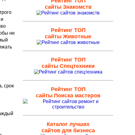
Рейтинг ТОП
сайты Знакомств
трого
 и
 во
Рейтинг ТОП
обы не
сайты Животные
амый
ряжать
Рейтинг ТОП
сайты Спецтехники
, срок
Рейтинг ТОП
сайты Поиска мастеров
каждый
Каталог лучших
сайтов для бизнеса
ь