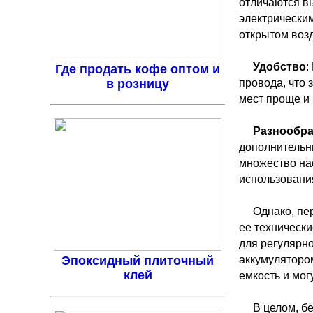
отличаются в
электрическим
открытом воз
Удобство
:
Где продать кофе оптом и
в розницу
провода, что 
мест проще и
Разнообр
дополнительны
множество нас
использовани
Однако, пе
ее технически
для регулярн
Эпоксидный плиточный
аккумуляторо
клей
емкость и мог
В целом, б