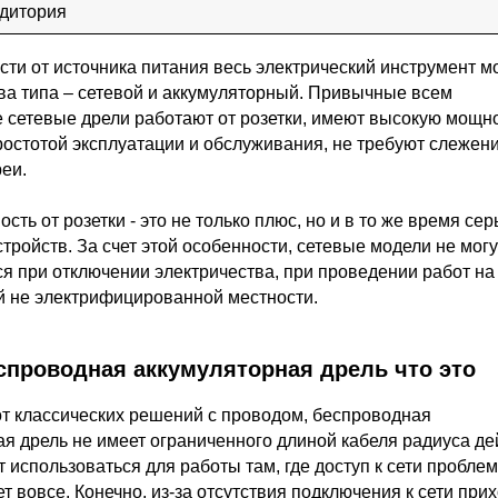
удитория
сти от источника питания весь электрический инструмент 
ва типа – сетевой и аккумуляторный. Привычные всем
 сетевые дрели работают от розетки, имеют высокую мощно
остотой эксплуатации и обслуживания, не требуют слежени
еи.
сть от розетки - это не только плюс, но и в то же время се
стройств. За счет этой особенности, сетевые модели не могу
я при отключении электричества, при проведении работ на
ой не электрифицированной местности.
спроводная аккумуляторная дрель что это
от классических решений с проводом, беспроводная
я дрель не имеет ограниченного длиной кабеля радиуса де
 использоваться для работы там, где доступ к сети пробле
ет вовсе. Конечно, из-за отсутствия подключения к сети при