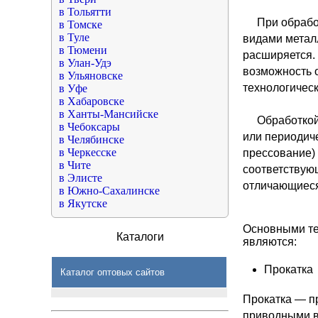
в Тольятти
При обрабо
в Томске
в Туле
видами метал
в Тюмени
расширяется.
в Улан-Удэ
возможность 
в Ульяновске
технологическ
в Уфе
в Хабаровске
в Ханты-Мансийске
Обработкой
в Чебоксары
или периодич
в Челябинске
в Черкесске
прессование)
в Чите
соответствую
в Элисте
отличающиеся
в Южно-Сахалинске
в Якутске
Основными те
Каталоги
являются:
Прокатка
Каталог оптовых сайтов
Прокатка — п
приводными в