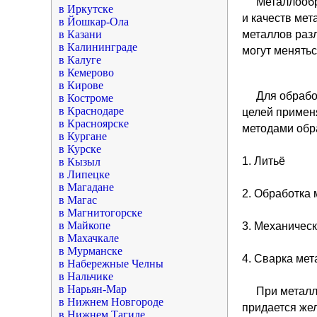
Металлообр
в Иркутске
и качеств мет
в Йошкар-Ола
в Казани
металлов раз
в Калининграде
могут менять
в Калуге
в Кемерово
в Кирове
Для обрабо
в Костроме
в Краснодаре
целей примен
в Красноярске
методами обр
в Кургане
в Курске
1. Литьё
в Кызыл
в Липецке
в Магадане
2. Обработка
в Магас
в Магнитогорске
в Майкопе
3. Механичес
в Махачкале
в Мурманске
4. Сварка ме
в Набережные Челны
в Нальчике
в Нарьян-Мар
При металл
в Нижнем Новгороде
придается же
в Нижнем Тагиле