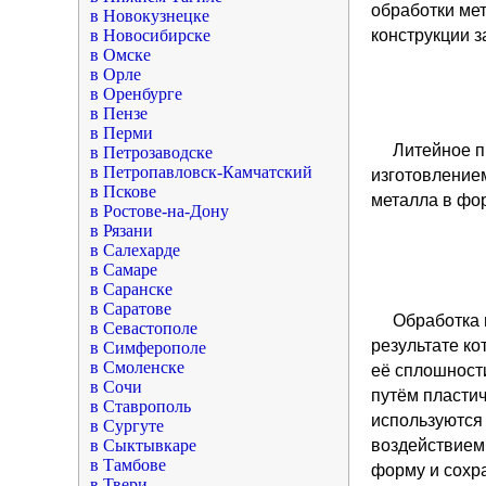
обработки ме
в Новокузнецке
в Новосибирске
конструкции з
в Омске
в Орле
в Оренбурге
в Пензе
в Перми
Литейное 
в Петрозаводске
в Петропавловск-Камчатский
изготовление
в Пскове
металла в фор
в Ростове-на-Дону
в Рязани
в Салехарде
в Самаре
в Саранске
в Саратове
Обработка 
в Севастополе
результате к
в Симферополе
в Смоленске
её сплошности
в Сочи
путём пласти
в Ставрополь
используются
в Сургуте
в Сыктывкаре
воздействием
в Тамбове
форму и сохр
в Твери