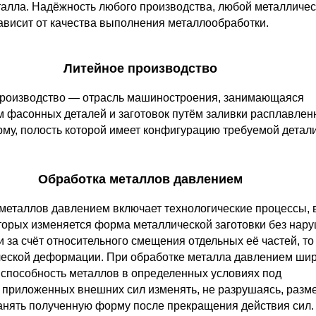
талла. Надёжность любого производства, любой металличе
ависит от качества выполнения металлообработки.
Литейное производство
производство — отрасль машиностроения, занимающаяся
м фасонных деталей и заготовок путём заливки расплавлен
му, полость которой имеет конфигурацию требуемой детали
Обработка металлов давлением
металлов давлением включает технологические процессы, 
оторых изменяется форма металлической заготовки без нар
 за счёт относительного смещения отдельных её частей, то
ческой деформации. При обработке металла давлением ши
 способность металлов в определенных условиях под
 приложенных внешних сил изменять, не разрушаясь, разм
анять полученную форму после прекращения действия сил.