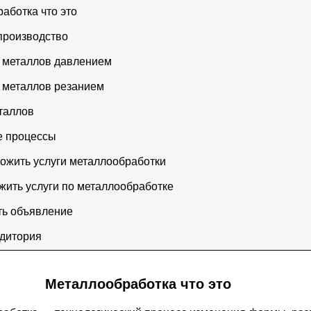
работка что это
 производство
а металлов давлением
а металлов резанием
еталлов
е процессы
ложить услуги металлообработки
ожить услуги по металлообработке
ать объявление
удитория
Металлообработка что это