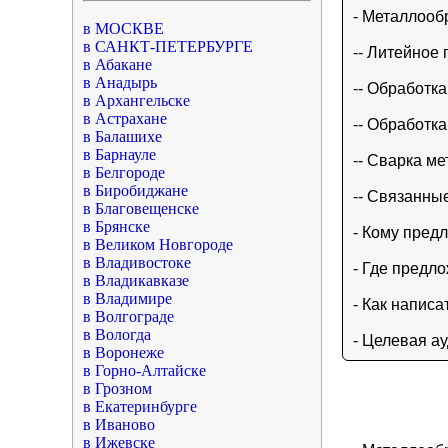
- Металлооб
в МОСКВЕ
в САНКТ-ПЕТЕРБУРГЕ
-- Литейное
в Абакане
в Анадырь
-- Обработк
в Архангельске
в Астрахане
-- Обработк
в Балашихе
в Барнауле
-- Сварка м
в Белгороде
в Биробиджане
-- Связанны
в Благовещенске
в Брянске
- Кому пред
в Великом Новгороде
в Владивостоке
- Где предл
в Владикавказе
в Владимире
- Как напис
в Волгограде
в Вологда
- Целевая а
в Воронеже
в Горно-Алтайске
в Грозном
в Екатеринбурге
в Иваново
в Ижевске