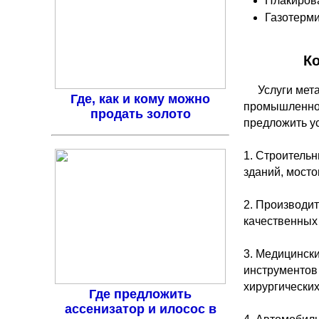
Плакиров
Газотерм
К
Услуги мет
Где, как и кому можно
промышленнос
продать золото
предложить у
1. Строительн
зданий, мосто
2. Производи
качественных 
3. Медицинск
инструментов
хирургических
Где предложить
ассенизатор и илосос в