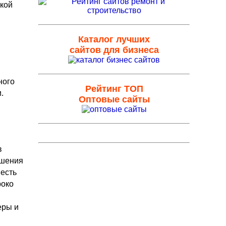
ской
Каталог лучших
сайтов для бизнеса
ного
Рейтинг ТОП
.
Оптовые сайты
в
ушения
 есть
роко
еры и