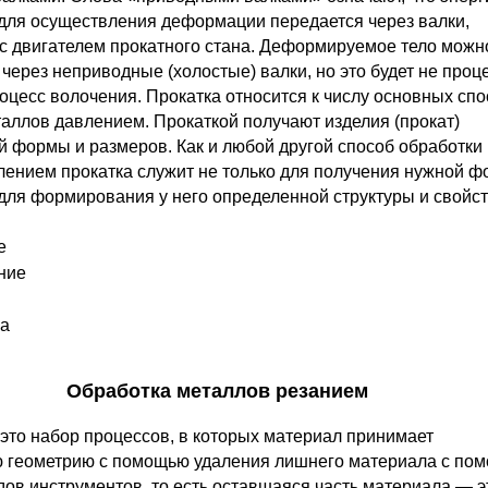
для осуществления деформации передается через валки,
с двигателем прокатного стана. Деформируемое тело можн
 через неприводные (холостые) валки, но это будет не проц
роцесс волочения. Прокатка относится к числу основных сп
аллов давлением. Прокаткой получают изделия (прокат)
й формы и размеров. Как и любой другой способ обработки
лением прокатка служит не только для получения нужной 
 для формирования у него определенной структуры и свойст
е
ние
а
Обработка металлов резанием
это набор процессов, в которых материал принимает
 геометрию с помощью удаления лишнего материала с по
ов инструментов, то есть оставшаяся часть материала — э