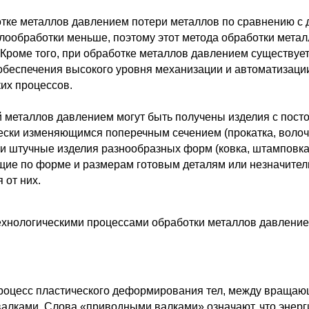
тке металлов давлением потери металлов по сравнению с 
лообработки меньше, поэтому этот метода обработки мета
 Кроме того, при обработке металлов давлением существуе
обеспечения высокого уровня механизации и автоматизаци
их процессов.
 металлов давлением могут быть получены изделия с пос
ески изменяющимся поперечным сечением (прокатка, волоч
 и штучные изделия разнообразных форм (ковка, штамповка
щие по форме и размерам готовым деталям или незначител
 от них.
хнологическими процессами обработки металлов давлени
роцесс пластического деформирования тел, между враща
алками. Слова «приводными валками» означают, что энерг