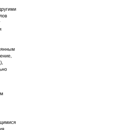
другими
ллов
т
и
тоянным
ение,
),
ьно
ем
ющимися
ия