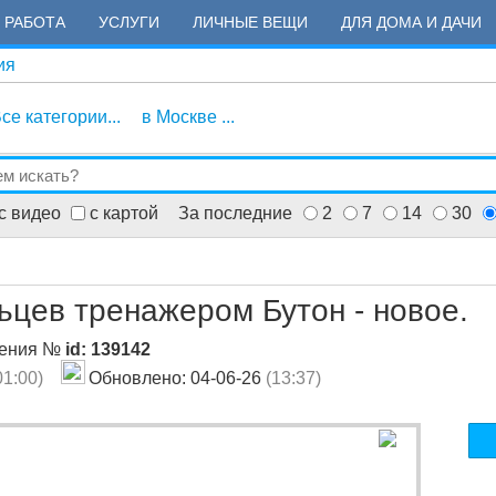
РАБОТА
УСЛУГИ
ЛИЧНЫЕ ВЕЩИ
ДЛЯ ДОМА И ДАЧИ
ия
се категории...
в Москве ...
с видео
с картой
За последние
2
7
14
30
ьцев тренажером Бутон - новое.
ления №
id: 139142
01:00)
Обновлено: 04-06-26
(13:37)