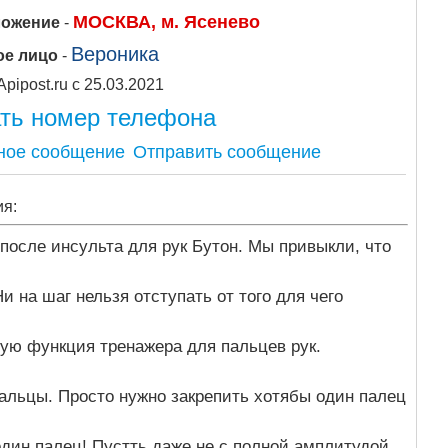
МОСКВА, м. Ясенево
ложение
-
Вероника
ое лицо
-
Apipost.ru с 25.03.2021
ть номер телефона
Отправить сообщение
ия:
после инсульта для рук Бутон. Мы привыкли, что
и на шаг нельзя отступать от того для чего
ую функция тренажера для пальцев рук.
льцы. Просто нужно закрепить хотябы один палец
дин палец! Пустть даже не с полной амплитудой