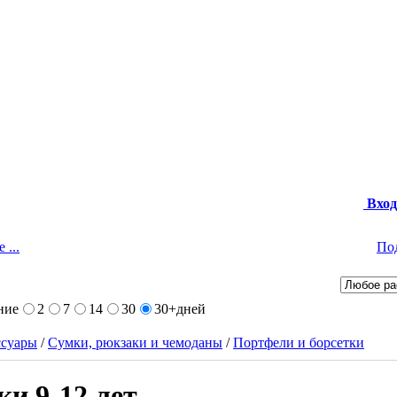
Вход
 ...
По
ние
2
7
14
30
30+
дней
ссуары
/
Сумки, рюкзаки и чемоданы
/
Портфели и борсетки
и 9-12 лет