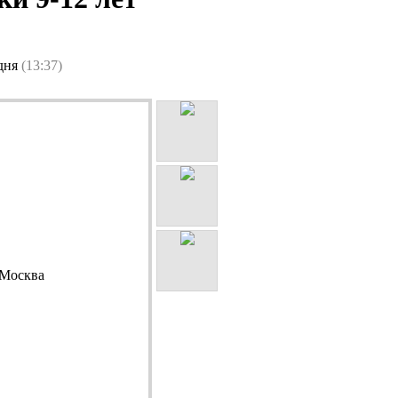
одня
(13:37)