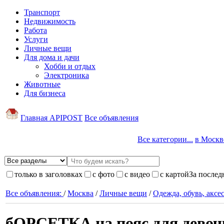
Транспорт
Недвижимость
Работа
Услуги
Личные вещи
Для дома и дачи
Хобби и отдых
Электроника
Животные
Для бизнеса
Главная APIPOST
Все объявления
Все категории...
в Москве
только в заголовках
с фото
с видео
с картой
За послед
Все объявления:
/
Москва
/
Личные вещи
/
Одежда, обувь, аксе
бОРСЕТКА на пояс для девочк