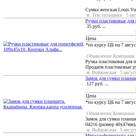
Сумка женская Louis Vu
м. Текстильщики
5 ав
Ручки пластиковые для 
35
руб.
...
Цена
*по курсу ЦБ на 7 авгус
Объявление Компании
Ручка пластиковая для 
Продаем пластиковые ру
м. Войковская
5 август
Замок для сумки планше
127
руб.
...
Цена
*по курсу ЦБ на 7 авгус
Объявление Компании
Замок для сумки планше
04216 (размер 40х47мм),
м. Войковская
5 август
Металлофурнитура для а