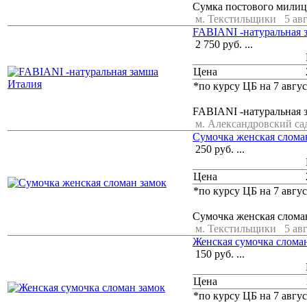
Сумка постового милици
м. Текстильщики
5 ав
FABIANI -натуральная 
2 750
руб.
...
Цена
*по курсу ЦБ на 7 авгус
FABIANI -натуральная 
м. Александровский са
Cумочка женская слома
250
руб.
...
Цена
*по курсу ЦБ на 7 авгус
Cумочка женская слома
м. Текстильщики
5 ав
Женская сумочка слома
150
руб.
...
Цена
*по курсу ЦБ на 7 авгус