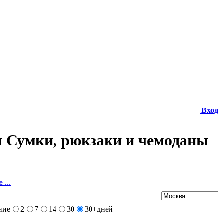
Вход
 Сумки, рюкзаки и чемоданы
 ...
ние
2
7
14
30
30+
дней