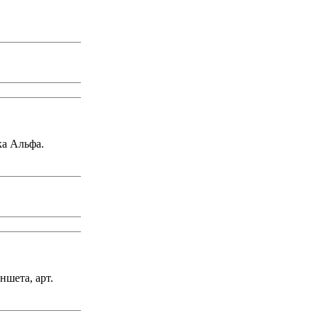
ка Альфа.
ншета, арт.