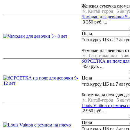
Женская сумочка слома
м. Китай-город
5 авгу
Чемодан для девочки 5 -
3 350
руб.
...
Цена
*по курсу ЦБ на 7 авгус
Чемодан для девочки от
м. Текстильщики
5 ав
бОРСЕТКА на пояс для 
450
руб.
...
Цена
*по курсу ЦБ на 7 авгус
Борсетка на пояс для д
м. Китай-город
5 авгу
Louis Vuitton с ремнем 
2 950
руб.
...
Цена
*по курсу ЦБ на 7 авгус