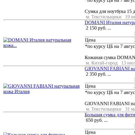
*по курсу ЦБ на 7 авгус
Сумка для ноутбука 15 
м. Текстильщики
19 и
DOMANI Италия натурал
2 150
руб.
...
Цена
*по курсу ЦБ на 7 авгус
Кожаная сумка DOMANI 
м. Китай-город
13 июл
GIOVANNI FABIANI нат
2 350
руб.
...
Цена
*по курсу ЦБ на 7 авгус
GIOVANNI FABIANI нату
м. Текстильщики
31 м
Большая сумка для фитн
650
руб.
...
Цена