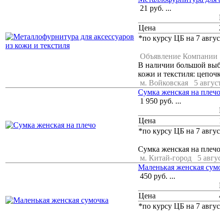
21
руб.
...
Цена
*по курсу ЦБ на 7 авгус
Объявление Компании
В наличии большой выб
кожи и текстиля: цепочк
м. Войковская
5 август
Сумка женская на плеч
1 950
руб.
...
Цена
*по курсу ЦБ на 7 авгус
Сумка женская на плечо
м. Китай-город
5 авгу
Маленькая женская сум
450
руб.
...
Цена
*по курсу ЦБ на 7 авгус