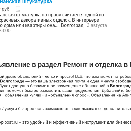
ианская штукатурка
0
руб.
...
анская штукатурка по праву считается одной из
красивых декоративных отделок. В интерьере
о дома или квартиры она.... Волгоград
3 августа
 23:00
явление в раздел Ремонт и отделка в
й доске объявлений - легко и просто! Всё, что вам может потребо
Волгограде
— это ваша электронная почта и одна минута свобод
 будет доступно безлимитное размещение объявлений в
Волгогра
ния поможет быстро разместить ваши предложения. Добавляйте б
я «объявления куплю» и «объявления спрос». Объявления на Апипо
ры / услуги быстрее есть возможность воспользоваться дополнител
Apipost.ru – это удобный и эффективный инструмент для бизнеса