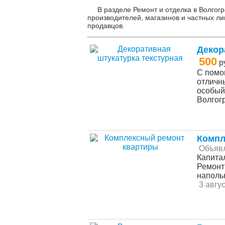
В разделе Ремонт и отделка в Волгог
производителей, магазинов и частных ли
продавцов.
Декор
500
р
С помо
отличн
особый 
Волго
Компл
Объяв
Капита
Ремонт
напольн
3 авгус