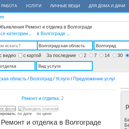
РАБОТА
УСЛУГИ
ЛИЧНЫЕ ВЕЩИ
ДЛЯ ДОМА И ДАЧИ
ия
бъявления Ремонт и отделка в Волгограде
се категории...
в Волгограде ...
с видео
с картой
За последние
2
7
14
30
ская область
/
Волгоград
/
Услуги
/
Предложение услуг
Ремонт и отделка
, 2
р
ровать:
по дате
по цене
Бе
Ремонт и отделка в Волгограде
Бе