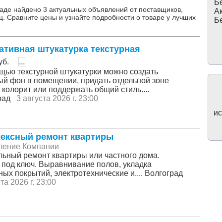
Бе
раде найдено 3 актуальных объявлений от поставщиков,
Ак
ц. Сравните цены и узнайте подробности о товаре у лучших
Бе
ативная штукатурка текстурная
уб.
...
щью текстурной штукатурки можно создать
ый фон в помещении, придать отдельной зоне
колорит или поддержать общий стиль....
град
3 августа 2026 г. 23:00
ис
ексный ремонт квартиры
ление Компании
льный ремонт квартиры или частного дома.
 под ключ. Выравнивание полов, укладка
ых покрытий, электротехнические и.... Волгоград
та 2026 г. 23:00