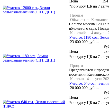
Цена
154
*по курсу ЦБ на 7 авгус
Продам
Объявление Компании
Сельхоз массив 120 Га 
яблоневого сада. Посадка:
Кошехабль
4 августа 2
Участок 1180 сот., Зем
23 600 000
руб.
...
Ру
Цена
23 
*по курсу ЦБ на 7 авгус
Продам
Предлагаются к продаж
поселения Калязинского
Калязин
4 августа 202
Участок 640 сот., Зем
20 000 000
руб.
...
Ру
Цена
20 
*по курсу ЦБ на 7 авгус