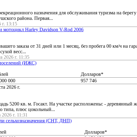
екреационного назначения для обслуживания туризма на берегу
шского района. Первая...
 г. 13:15
 мотоцикл Harley Davidson V-Rod 2006
вашего заказа от 31 дней или 1 месяц, без пробега 00 км/ч на га
сухой весс...
а 2026 г. 11:35
 поселений (ИЖС)
блей
Долларов*
000 000
957 746
та 2026 г.
адь 5200 кв. м. Госакт. На участке расположены: - деревянный 
о типа, плюс цокольный...
 2026 г. 11:31
мли сельхозназначения (СНТ, ДНП)
лей
Долларов*