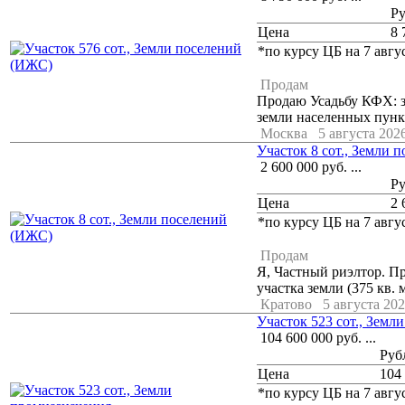
Р
Цена
8 
*по курсу ЦБ на 7 авгус
Продам
Продаю Усадьбу КФХ: зе
земли населенных пункт
Москва
5 августа 2026
Участок 8 сот., Земли 
2 600 000
руб.
...
Р
Цена
2 
*по курсу ЦБ на 7 авгус
Продам
Я, Частный риэлтор. П
участка земли (375 кв. 
Кратово
5 августа 202
Участок 523 сот., Земл
104 600 000
руб.
...
Руб
Цена
104
*по курсу ЦБ на 7 авгус