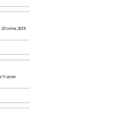
 + 20 соток ДПХ
ом ½ долю