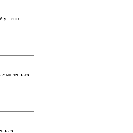
й участок
промышленного
енного