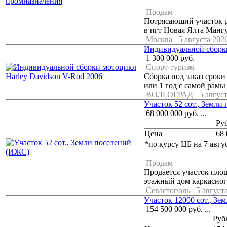
Продам
Потрясающий участок р
в пгт Новая Ялта Мангу
Москва
5 августа 2026
Индивидуальной сборки
1 300 000
руб.
Спорт-туризм
Сборка под заказ сроки 
или 1 год с самой рамы 
ВОЛГОГРАД
5 август
Участок 52 сот., Земли
68 000 000
руб.
...
Ру
Цена
68 
*по курсу ЦБ на 7 авгус
Продам
Продается участок площ
этажный дом каркасног
Севастополь
5 августа
Участок 12000 сот., Зе
154 500 000
руб.
...
Руб