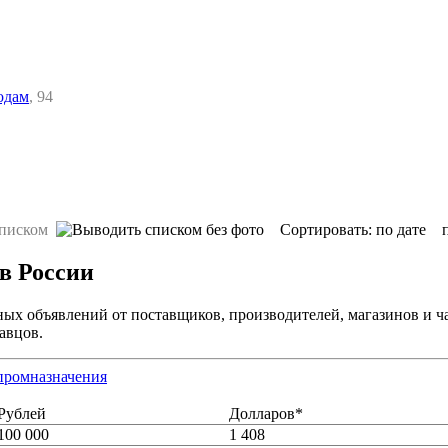
одам
, 94
Сортировать:
по дате
в России
ных объявлений от поставщиков, производителей, магазинов и ч
авцов.
 промназначения
Рублей
Долларов*
100 000
1 408