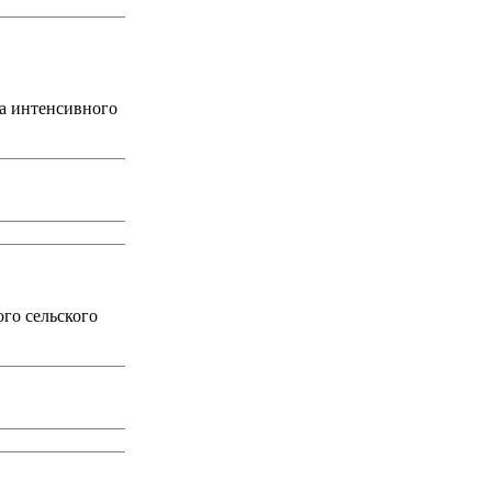
Га интенсивного
го сельского