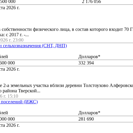
 500 000
2 176 056
та 2026 г.
в собственности физического лица, в состав которого входит 70 
 с 2017 г. -...
026 г. 23:00
ли сельхозназначения (СНТ, ДНП)
блей
Долларов*
600 000
332 394
та 2026 г.
е 2-а земельных участка вблизи деревни Толстоухово Алферовско
 района Тверской...
6 г. 15:10
ли поселений (ИЖС)
блей
Долларов*
000 000
281 690
та 2026 г.