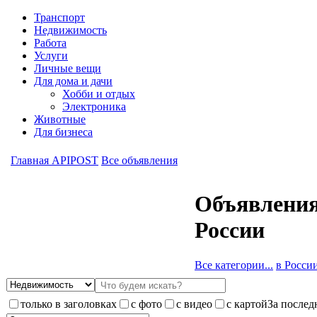
Транспорт
Недвижимость
Работа
Услуги
Личные вещи
Для дома и дачи
Хобби и отдых
Электроника
Животные
Для бизнеса
Главная APIPOST
Все объявления
Объявления
России
Все категории...
в России 
только в заголовках
с фото
с видео
с картой
За послед