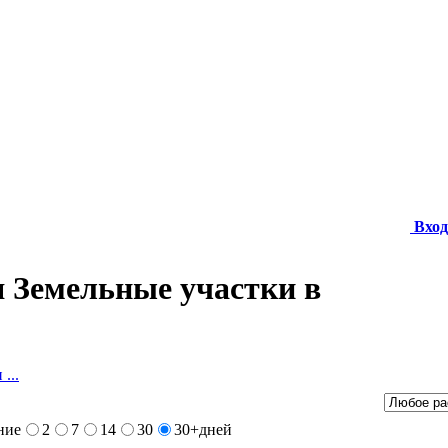
Вход
 Земельные участки в
...
ние
2
7
14
30
30+
дней