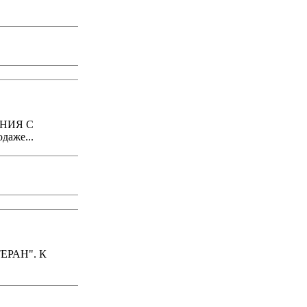
НИЯ С
аже...
ЕРАН". К