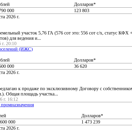
ублей
Долларов*
790 000
123 803
та 2026 г.
мельный участок 5,76 ГА (576 сот это: 556 сот с/х, статус КФХ
ов) для ведения и...
 г. 20:10
поселений (ИЖС)
ублей
Долларов*
600 000
36 620
та 2026 г.
редлагаю к продаже по эксклюзивному Договору с собственник
м.). Общая площадь участка...
6 г. 16:12
и промназначения
лей
Долларов*
 600 000
1 473 239
та 2026 г.