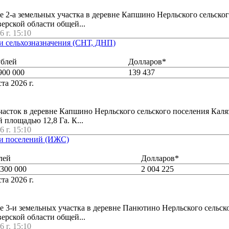
е 2-а земельных участка в деревне Капшино Нерльского сельско
ерской области общей...
6 г. 15:10
ли сельхозназначения (СНТ, ДНП)
ублей
Долларов*
900 000
139 437
та 2026 г.
часток в деревне Капшино Нерльского сельского поселения Каля
 площадью 12,8 Га. К...
6 г. 15:10
мли поселений (ИЖС)
лей
Долларов*
 300 000
2 004 225
та 2026 г.
е 3-и земельных участка в деревне Панютино Нерльского сельск
ерской области общей...
6 г. 15:10