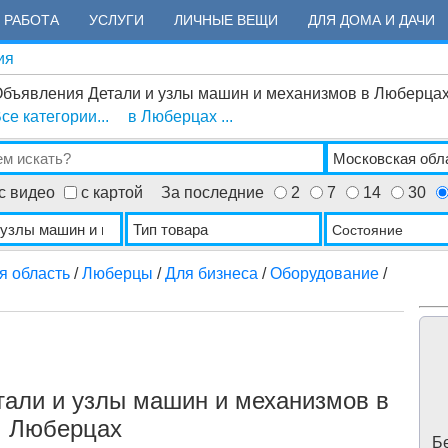
РАБОТА
УСЛУГИ
ЛИЧНЫЕ ВЕЩИ
ДЛЯ ДОМА И ДАЧИ
ия
бъявления Детали и узлы машин и механизмов в Люберца
се категории...
в Люберцах ...
с видео
с картой
За последние
2
7
14
30
Состояние
я область
/
Люберцы
/
Для бизнеса
/
Оборудование
/
тали и узлы машин и механизмов в
Люберцах
Бе