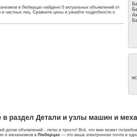
Бе
ханизмов в Люберцах найдено 0 актуальных объявлений от
Бе
 и частных лиц. Сравните цены и узнайте подробности о
Ак
Бе
ис
 в раздел Детали и узлы машин и мех
й доске объявлений - легко и просто! Всё, что вам может потребо
ин и механизмов в
Люберцах
— это ваша электронная почта и одн