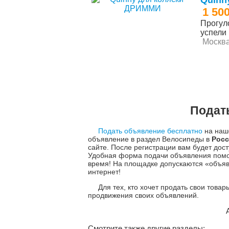
1 50
Прогул
успели
Москв
Подат
Подать объявление бесплатно
на наше
объявление в раздел Велосипеды в
Рос
сайте. После регистрации вам будет до
Удобная форма подачи объявления помо
время! На площадке допускаются «объяв
интернет!
Для тех, кто хочет продать свои това
продвижения своих объявлений.
Смотрите также другие разделы: