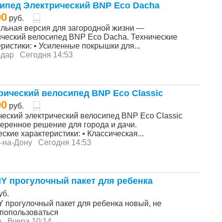
ипед Электрический BNP Eco Dacha
00
руб.
...
льная версия для загородной жизни —
ический велосипед BNP Eco Dacha. Технические
ристики: • Усиленные покрышки для...
одар
Сегодня 14:53
рический велосипед BNP Eco Classic
00
руб.
...
ческий электрический велосипед BNP Eco Classic
еренное решение для города и дачи.
ские характеристики: • Классическая...
-на-Дону
Сегодня 14:53
Y прогулочный пакет для ребенка
уб.
 прогулочный пакет для ребенка новый, не
 попользоваться
а
Вчера 10:14