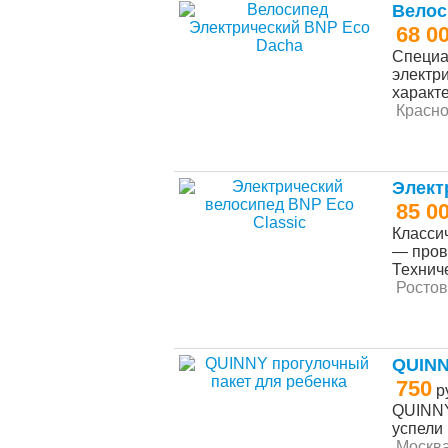
Велос
68 0
Специа
электр
характе
Красн
Элект
85 0
Класси
— пров
Техниче
Ростов
QUINN
750
р
QUINNY
успели
Москв