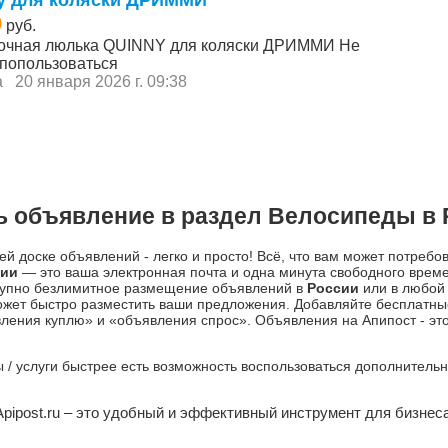
0
руб.
очная люлька QUINNY для коляски ДРИММИ Не
 попользоваться
а
20 января 2026 г. 09:38
ь объявление в раздел Велосипеды в 
й доске объявлений - легко и просто! Всё, что вам может потребо
сии
— это ваша электронная почта и одна минута свободного врем
ступно безлимитное размещение объявлений в
России
или в любой 
жет быстро разместить ваши предложения. Добавляйте бесплатны
ления куплю» и «объявления спрос». Объявления на Апипост - это
ры / услуги быстрее есть возможность воспользоваться дополнител
Apipost.ru – это удобный и эффективный инструмент для бизнеса