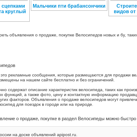
 сцепками
Мальчики пти брабансончики
Строите
та круглый
видов от
еть объявления о продаже, покупке Велосипедов новых и бу, таких
сипедов
это рекламные сообщения, которые размещаются для продажи вело
змещены на нашем сайте бесплатно и без ограничений.
о содержат описание характеристик велосипеда, таких как произво
 функций, а также фото, цену и контактную информацию продавца
ругих факторов. Объявления о продаже велосипедов могут привлечь
лосипед для поездок в городе или на природе.
вление о продаже, покупке в раздел Велосипеды можно быстро 
ссии на доске объявлений apipost.ru.