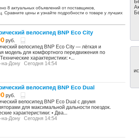
Бе
Ак
ено 8 актуальных объявлений от поставщиков,
Бе
ц. Сравните цены и узнайте подробности о товаре у лучших
рический велосипед BNP Eco City
00
руб.
...
ический велосипед BNP Eco City — лёгкая и
ая модель для комфортного передвижения по
 Технические характеристики: •...
-на-Дону
Сегодня 14:54
ис
рический велосипед BNP Eco Dual
00
руб.
...
ический велосипед BNP Eco Dual с двумя
ляторами для максимальной дальности поездок.
ские характеристики: • Два...
-на-Дону
Сегодня 14:54