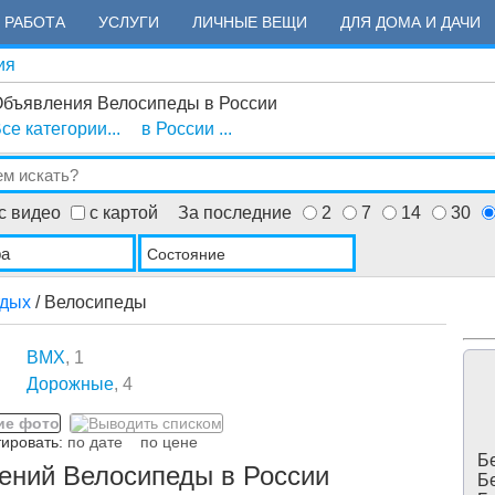
РАБОТА
УСЛУГИ
ЛИЧНЫЕ ВЕЩИ
ДЛЯ ДОМА И ДАЧИ
ия
бъявления Велосипеды в России
се категории...
в России ...
с видео
с картой
За последние
2
7
14
30
Состояние
тдых
/ Велосипеды
ВМХ
, 1
Дорожные
, 4
ровать:
по дате
по цене
Бе
ений Велосипеды в России
Бе