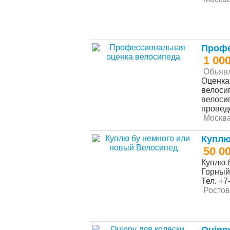
Профе
1 00
Объяв
Оценка
велоси
велоси
проведе
Москв
Куплю
50 0
Куплю 
Горный
Тел. +7
Ростов
Quinn