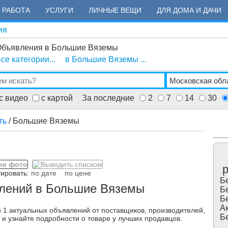
РАБОТА
УСЛУГИ
ЛИЧНЫЕ ВЕЩИ
ДЛЯ ДОМА И ДАЧИ
ия
бъявления в Большие Вяземы
се категории...
в Большие Вяземы ...
с видео
с картой
За последние
2
7
14
30
ть
/ Большие Вяземы
ровать:
по дате
по цене
Бе
влений в Большие Вяземы
Бе
Бе
Ак
 1 актуальных объявлений от поставщиков, производителей,
Бе
 и узнайте подробности о товаре у лучших продавцов.