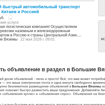
 быстрый автомобильный транспорт
 Китаем и Россией
уб.
...
кие услуги
ая логистическая компания! Осуществляем
еревозки наземным и железнодорожным
ртом в Россию и страны Центральной Азии.....
ис
ие Вяземы
22 мая 2026 г. 09:01
ть объявление в раздел в Большие В
й доске объявлений - легко и просто! Всё, что вам может потребо
ы
— это ваша электронная почта и одна минута свободного време
ступно безлимитное размещение объявлений в
Большие Вяземы
ил
ния поможет быстро разместить ваши предложения. Добавляйте б
я «объявления куплю» и «объявления спрос». Объявления на Апипо
ры / услуги быстрее есть возможность воспользоваться дополнител