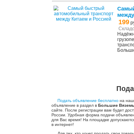
Самый
между
199
р
Складс
Надёжн
грузоп
транспо
Больш
Пода
Подать объявление бесплатно
на наше
объявление в раздел в
Большие Вязем
сайте. После регистрации вам будет до
России. Удобная форма подачи объявле
для Вас время! На площадке допускаютс
в интернет!
Для тех, кто хочет продать свои това