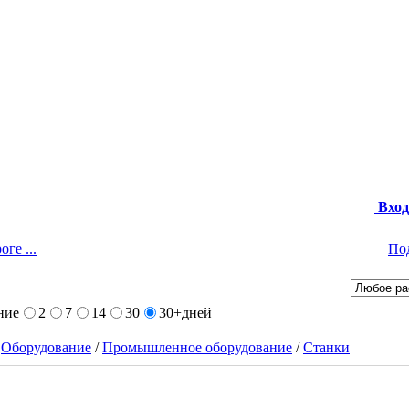
Вход
оге ...
По
ние
2
7
14
30
30+
дней
/
Оборудование
/
Промышленное оборудование
/
Станки