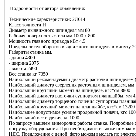
Подробности от автора объявления:
Технические характеристики: 2Л614
Класс точности Н
Диаметр выдвижного шпинделя мм 80
Рабочая поверхность стола мм 1000 х 800
Мощность главного привода кВт 4,5
Пределы чисел оборотов выдвижного шпинделя в минуту 20
Габариты станка мм.
- длина 4300
- ширина 2075
- высота 2490
Вес станка кг 7350
Наибольший рекомендуемый диаметр расточки шпинделем (п
Наибольший диаметр сверления расточным шпинделем, мм 
Наибольший крутящий момент на шпинделе, кгс*см 8800
Наибольший диаметр расточки суппортом планшайбы, мм 4
Наибольший диаметр торцевого точения суппортом планша
Наибольший крутящий момент на планшайбе, кгс*см 13200
Наибольшее допустимое усилие продольной подачи, кгс 100
Наибольший вес изделия, кг 1000
По запросу вышлем видеоролик работы станка. Подробные 
погрузку оборудования. При необходимости также поможем о
НДС. Предложение с ценой, фото можем выслать по электро