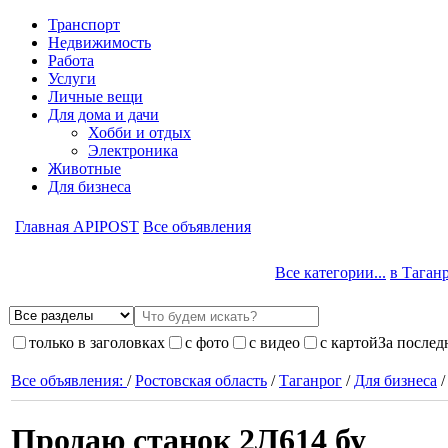
Транспорт
Недвижимость
Работа
Услуги
Личные вещи
Для дома и дачи
Хобби и отдых
Электроника
Животные
Для бизнеса
Главная APIPOST
Все объявления
Все категории...
в Таганр
только в заголовках
с фото
с видео
с картой
За послед
Все объявления:
/
Ростовская область
/
Таганрог
/
Для бизнеса
Продаю станок 2Л614 бу