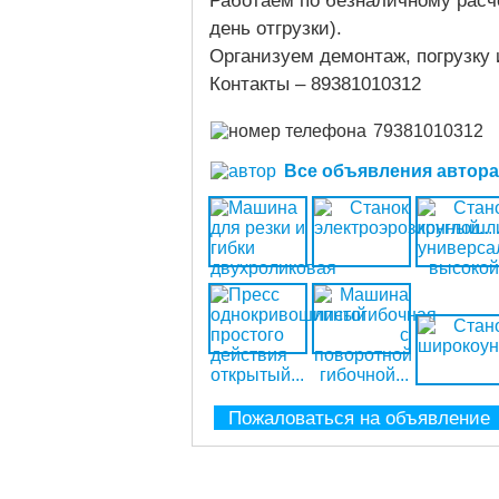
Работаем по безналичному расч
день отгрузки).
Организуем демонтаж, погрузку 
Контакты – 89381010312
79381010312
Все объявления автора (
Пожаловаться на объявление