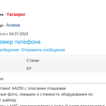
Таганрог
ие
-
Алина
цо
-
Apipost.ru с 04.07.2024
номер телефона
Отправить сообщение
Станки
БУ
ия:
втомат АА253 с плоскими плашками
ные фото, локацию и стоимость оборудования по
 / вайбер.