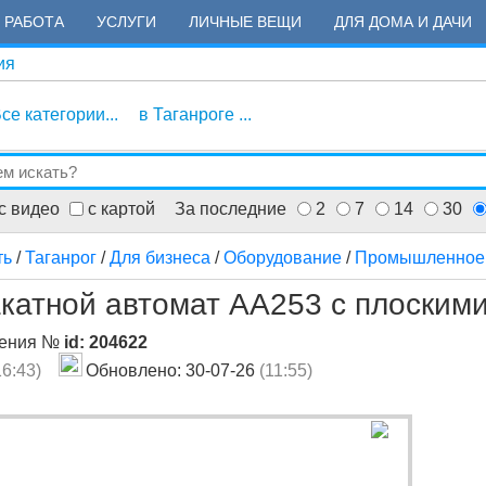
РАБОТА
УСЛУГИ
ЛИЧНЫЕ ВЕЩИ
ДЛЯ ДОМА И ДАЧИ
ия
се категории...
в Таганроге ...
с видео
с картой
За последние
2
7
14
30
ть
/
Таганрог
/
Для бизнеса
/
Оборудование
/
Промышленное 
катной автомат АА253 с плоским
ления №
id: 204622
16:43)
Обновлено: 30-07-26
(11:55)