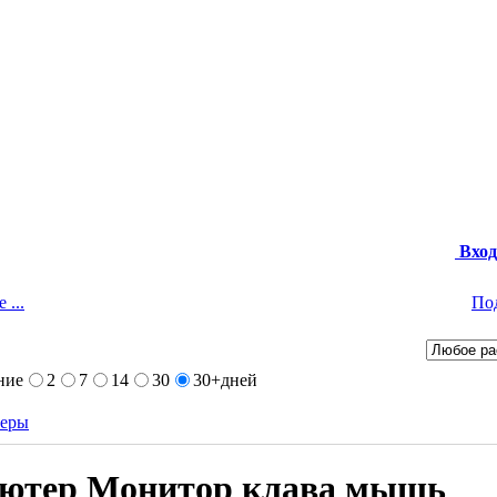
Вход
 ...
По
ние
2
7
14
30
30+
дней
теры
ютер Монитор клава мышь