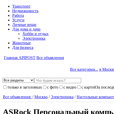
Транспорт
Недвижимость
Работа
Услуги
Личные вещи
Для дома и дачи
Хобби и отдых
Электроника
Животные
Для бизнеса
Главная APIPOST
Все объявления
Все категории...
в Москве
только в заголовках
с фото
с видео
с картой
За послед
Все объявления:
/
Москва
/
Электроника
/
Настольные компью
ASRock Персональный компь