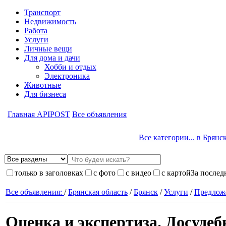
Транспорт
Недвижимость
Работа
Услуги
Личные вещи
Для дома и дачи
Хобби и отдых
Электроника
Животные
Для бизнеса
Главная APIPOST
Все объявления
Все категории...
в Брянске
только в заголовках
с фото
с видео
с картой
За послед
Все объявления:
/
Брянская область
/
Брянск
/
Услуги
/
Предлож
Оценка и экспертиза. Досудебн