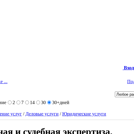
Вход
 ...
По
ние
2
7
14
30
30+
дней
ение услуг
/
Деловые услуги
/
Юридические услуги
ая и судебная экспертиза.