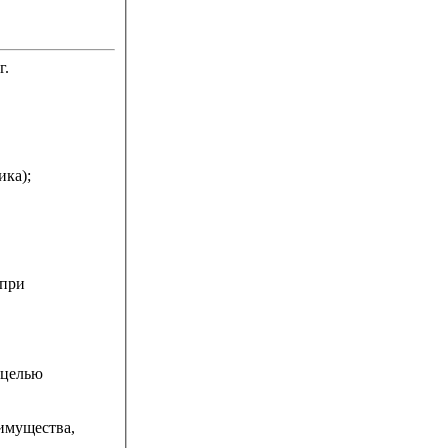
г.
ика);
 при
 целью
имущества,