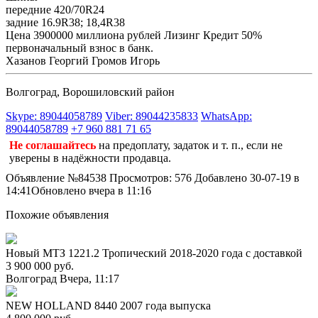
передние 420/70R24
задние 16.9R38; 18,4R38
Цена 3900000 миллиона рублей Лизинг Кредит 50%
первоначальный взнос в банк.
Хазанов Георгий Громов Игорь
Волгоград, Ворошиловский район
Skype: 89044058789
Viber: 89044235833
WhatsApp:
89044058789
+7 960 881 71 65
Не соглашайтесь
на предоплату, задаток и т. п., если не
уверены в надёжности продавца.
Объявление №84538
Просмотров: 576
Добавлено 30-07-19 в
14:41
Обновлено вчера в 11:16
Похожие объявления
Новый МТЗ 1221.2 Тропический 2018-2020 года с доставкой
3 900 000 руб.
Волгоград
Вчера, 11:17
NEW HOLLAND 8440 2007 года выпуска