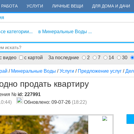
РАБОТА
УСЛУГИ
ЛИЧНЫЕ ВЕЩИ
ДЛЯ ДОМА И ДАЧИ
ия
се категории...
в Минеральные Воды ...
с видео
с картой
За последние
2
7
14
30
рай
/
Минеральные Воды
/
Услуги
/
Предложение услуг
/
Дел
одно продать квартиру
ления №
id: 227991
10:44)
Обновлено: 09-07-26
(18:22)