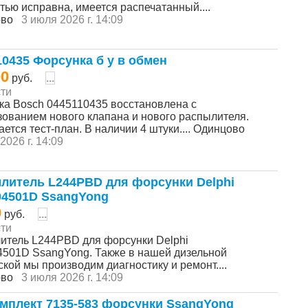
тью исправна, имеется распечатанный....
ово
3 июля 2026 г. 14:09
10435 Форсунка б у в обмен
00
руб.
...
ти
ка Bosch 0445110435 восстановлена с
зованием нового клапана и нового распылителя.
ется тест-план. В наличии 4 штуки.... Одинцово
2026 г. 14:09
литель L244PBD для форсунки Delphi
4501D SsangYong
0
руб.
...
ти
итель L244PBD для форсунки Delphi
501D SsangYong. Также в нашей дизельной
кой мы производим диагностику и ремонт....
ово
3 июля 2026 г. 14:09
мплект 7135-583 форсунки SsangYong