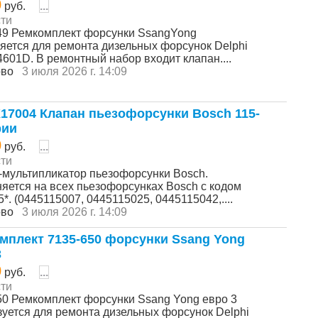
0
руб.
...
ти
49 Ремкомплект форсунки SsangYong
яется для ремонта дизельных форсунок Delphi
601D. В ремонтный набор входит клапан....
ово
3 июля 2026 г. 14:09
17004 Клапан пьезофорсунки Bosch 115-
рии
0
руб.
...
ти
-мультипликатор пьезофорсунки Bosch.
яется на всех пьезофорсунках Bosch с кодом
*. (0445115007, 0445115025, 0445115042,....
ово
3 июля 2026 г. 14:09
мплект 7135-650 форсунки Ssang Yong
3
0
руб.
...
ти
50 Ремкомплект форсунки Ssang Yong евро 3
зуется для ремонта дизельных форсунок Delphi