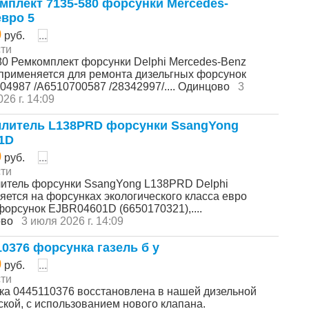
мплект 7135-580 форсунки Mercedes-
евро 5
0
руб.
...
ти
80 Ремкомплект форсунки Delphi Mercedes-Benz
 применяется для ремонта дизельгных форсунок
04987 /А6510700587 /28342997/.... Одинцово
3
26 г. 14:09
литель L138PRD форсунки SsangYong
1D
0
руб.
...
ти
итель форсунки SsangYong L138PRD Delphi
яется на форсунках экологического класса евро
форсунок EJBR04601D (6650170321),....
ово
3 июля 2026 г. 14:09
10376 форсунка газель б у
0
руб.
...
ти
ка 0445110376 восстановлена в нашей дизельной
ской, с использованием нового клапана.