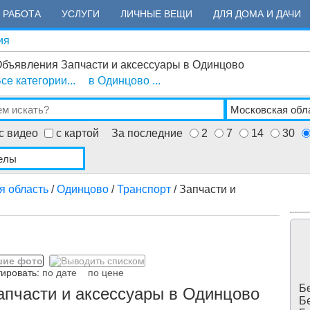
РАБОТА
УСЛУГИ
ЛИЧНЫЕ ВЕЩИ
ДЛЯ ДОМА И ДАЧИ
ия
бъявления Запчасти и аксессуары в Одинцово
се категории...
в Одинцово ...
с видео
с картой
За последние
2
7
14
30
я область
/
Одинцово
/
Транспорт
/ Запчасти и
ровать:
по дате
по цене
Бе
апчасти и аксессуары в Одинцово
Бе