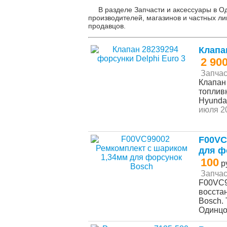
В разделе Запчасти и аксессуары в О
производителей, магазинов и частных ли
продавцов.
Клапа
2 90
Запчас
Клапан
топливн
Hyundai
июля 20
F00VC
для ф
100
р
Запчас
F00VC9
восста
Bosch. 
Одинц