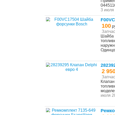
Примен
044511
3 июля 
F00VC
100
р
Запчас
Шайба 
топлив
наружны
Одинц
28239
2 95
Запчас
Клапан
топлив
моделей
июля 20
Ремко