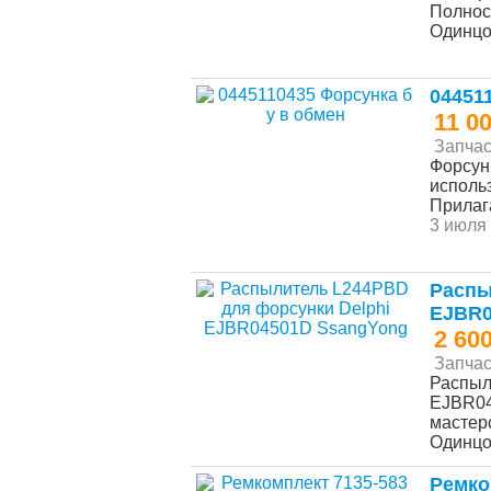
Полнос
Одинц
04451
11 0
Запчас
Форсун
исполь
Прилага
3 июля 
Распы
EJBR0
2 60
Запчас
Распыл
EJBR04
мастерс
Одинц
Ремко