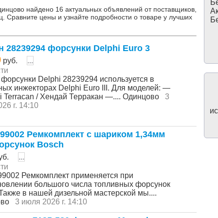
Бе
динцово найдено 16 актуальных объявлений от поставщиков,
Ак
ц. Сравните цены и узнайте подробности о товаре у лучших
Бе
н 28239294 форсунки Delphi Euro 3
0
руб.
...
ти
 форсунки Delphi 28239294 используется в
ых инжекторах Delphi Euro III. Для моделей: —
 Terracan / Хендай Терракан —.... Одинцово
3
26 г. 14:10
ис
99002 Ремкомплект с шариком 1,34мм
орсунок Bosch
уб.
...
ти
9002 Ремкомплект применяется при
новлении большого числа топливных форсунок
Также в нашей дизельной мастерской мы....
ово
3 июля 2026 г. 14:10