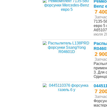
Ремко
Benz 
7 40
Запчас
7135-5
евро 5
А65107
июля 20
Распы
R0460
2 90
Запчас
Распыл
примен
3. Для 
Одинц
04451
7 20
Запчас
Форсун
мастер