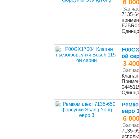
6 00
Запчас
7135-6
примен
EJBR04
Одинц
F00GX
ой се
3 40
Запчас
Клапан
Примен
0445115
Одинц
Ремко
евро 
6 00
Запчас
7135-6
исполь