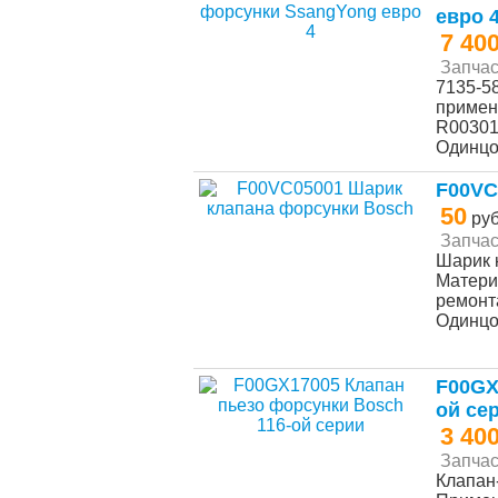
евро 
7 40
Запчас
7135-5
примен
R00301D
Одинц
F00VC
50
ру
Запчас
Шарик 
Матери
ремонта
Одинц
F00GX
ой се
3 40
Запчас
Клапан