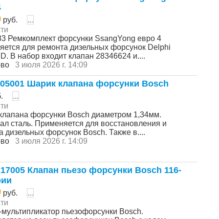
4
0
руб.
...
ти
83 Ремкомплект форсунки SsangYong евро 4
яется для ремонта дизельных форсунок Delphi
. В набор входит клапан 28346624 и....
ово
3 июля 2026 г. 14:09
05001 Шарик клапана форсунки Bosch
б.
...
ти
клапана форсунки Bosch диаметром 1,34мм.
ал сталь. Применяется для восстановления и
 дизельных форсунок Bosch. Также в....
ово
3 июля 2026 г. 14:09
17005 Клапан пьезо форсунки Bosch 116-
рии
0
руб.
...
ти
-мультипликатор пьезофорсунки Bosch.