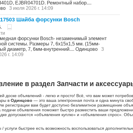
401D, EJBR04701D. Ремонтный набор....
ово
3 июля 2026 г. 14:09
17503 Шайба форсунки Bosch
б.
...
ти
медная форсунки Bosch- незаменимый элемент
ой системы. Размеры 7, 6х15х1,5 мм. (15мм-
ый диаметр, 7, 6мм-внутренний.... Одинцово
3
26 г. 14:09
вление в раздел Запчасти и аксессуар
й доске объявлений - легко и просто! Всё, что вам может потребо
ары в
Одинцово
— это ваша электронная почта и одна минута сво
ле регистрации вам будет доступно безлимитное размещение объ
а подачи объявления поможет быстро разместить ваши предложен
дке допускаются «объявления куплю» и «объявления спрос». Объяв
ры / услуги быстрее есть возможность воспользоваться дополнител