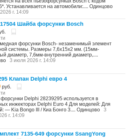
яется на всех пьезофорсунках Bosch с кодом
6*. Устанавливается на автомобили:.... Одинцово
2026 г. 14:09
17504 Шайба форсунки Bosch
уб.
...
ти
медная форсунки Bosch- незаменимый элемент
ной системы. Размеры 7,6х15х2 мм. (15мм-
й диаметр, 7,6мм-внутренний диаметр,....
ово
3 июля 2026 г. 14:09
295 Клапан Delphi евро 4
0
руб.
...
ти
 форсунки Delphi 28239295 используется в
ных инжекторах Delphi Euro 4 Для моделей: Для
: — Kia Bongo III / Киа Бонго 3.... Одинцово
3
26 г. 14:09
мплект 7135-649 форсунки SsangYong