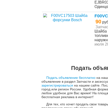
EJBR03
Одинц
F00VC
90
ру
Запчас
Шайба 
топливн
наружн
июля 20
Подать объя
Подать объявление бесплатно
на наше
объявление в раздел Запчасти и аксессу
зарегистрироваться
на нашем сайте. Пос
город или регион России. Удобная форм
любое удобное для Вас время! На площа
бесплатная реклама в интернет!
Для тех, кто хочет продать свои това