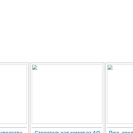
изводства
Строительная химия от АО
Печь конд