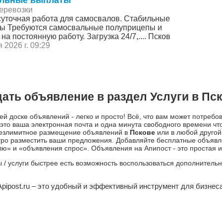
еревозки
суточная работа для самосвалов. Стабильные
ы Требуются самосвальные полуприцепы и
на постоянную работу. Загрузка 24/7,.... Псков
 2026 г. 09:29
ать объявление в раздел Услуги в Пс
й доске объявлений - легко и просто! Всё, что вам может потребо
это ваша электронная почта и одна минута свободного времени ч
 безлимитное размещение объявлений в
Пскове
или в любой другой
о разместить ваши предложения. Добавляйте бесплатные объявле
» и «объявления спрос». Объявления на Апипост - это простая и
ры / услуги быстрее есть возможность воспользоваться дополнител
Apipost.ru – это удобный и эффективный инструмент для бизнеса