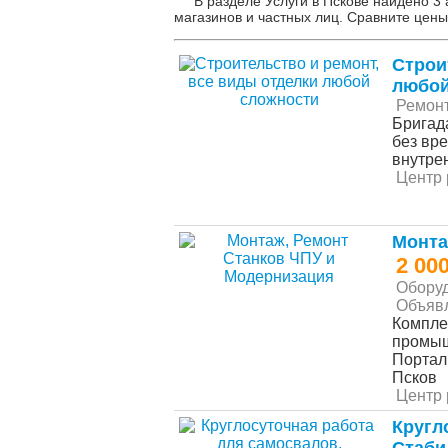
В разделе Услуги в Пскове найдено 3
магазинов и частных лиц. Сравните цены
Строи
любой
Ремонт
Бригад
без вр
внутрен
Центр 
Монта
2 00
Оборуд
Объяв
Компле
промыш
Портал
Псков
Центр 
Кругл
Стаби