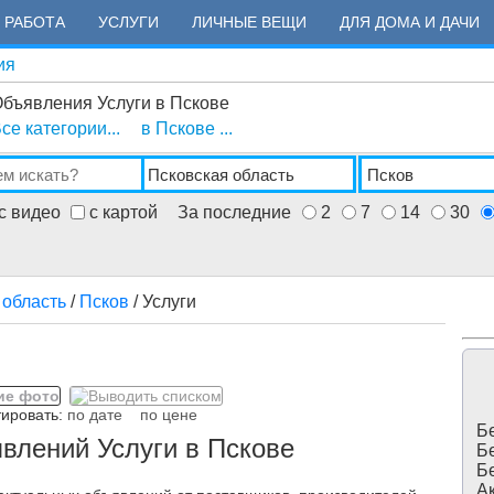
РАБОТА
УСЛУГИ
ЛИЧНЫЕ ВЕЩИ
ДЛЯ ДОМА И ДАЧИ
ия
бъявления Услуги в Пскове
се категории...
в Пскове ...
с видео
с картой
За последние
2
7
14
30
 область
/
Псков
/ Услуги
ровать:
по дате
по цене
Бе
влений Услуги в Пскове
Бе
Бе
Ак