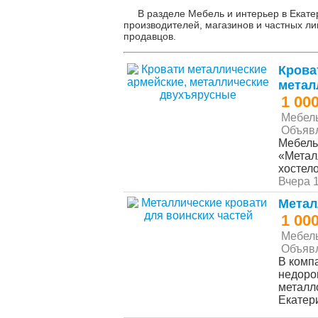
В разделе Мебель и интерьер в Екате
производителей, магазинов и частных ли
продавцов.
Крова
метал
1 00
Мебел
Объяв
Мебель
«Метал
хостело
Вчера 
Метал
1 00
Мебел
Объяв
В комп
недоро
металл
Екатер