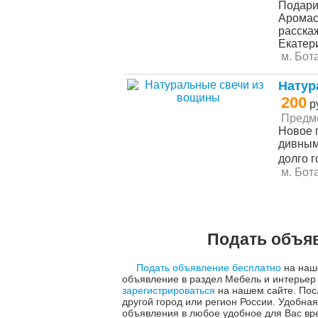
Подари
Аромас
расскаж
Екатер
м. Бот
Натур
200
р
Предм
Новое 
дивным
долго г
м. Бот
Подать объяв
Подать объявление бесплатно
на наше
объявление в раздел Мебель и интерьер
зарегистрироваться
на нашем сайте. Пос
другой город или регион России. Удобн
объявления в любое удобное для Вас вр