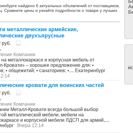
Бе
ринбурге найдено 6 актуальных объявлений от поставщиков,
Ак
ц. Сравните цены и узнайте подробности о товаре у лучших
Бе
ти металлические армейские,
лические двухъярусные
0
руб.
...
ь
ление Компании
 на металлокаркасе и корпусная мебель от
л-Кровати» – хорошее предложение для: •
ис
в; • общежитий; • санаториев; •.... Екатеринбург
12:14
лические кровати для воинских частей
0
руб.
...
ь
ление Компании
ании Металл-Кровати всегда большой выбор
гой металлической мебели, мебели на
окаркасе и корпусной мебели ЛДСП для армий,....
инбург
Вчера 12:14