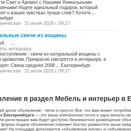
те Свет и Аромат с Нашими Уникальными
вечами! Ищете идеальный подарок, который
ет о ваших чувствах лучше слов? Хотите....
инбург
аническая
31 июля 2026 г. 09:27
альные свечи из вощины
уб.
...
еты интерьера
поступление - свечи из натуральной вощины с
 ароматом. Прекрасно смотрятся в интерьере, и
орят. Свеча средняя 200₽.... Екатеринбург
аническая
31 июля 2026 г. 09:27
ление в раздел Мебель и интерьер в 
й доске объявлений - легко и просто! Всё, что вам может потребо
 в
Екатеринбурге
— это ваша электронная почта и одна минута св
ле регистрации вам будет доступно безлимитное размещение объ
ая форма подачи объявления поможет быстро разместить ваши пре
емя! На площадке допускаются «объявления куплю» и «объявления