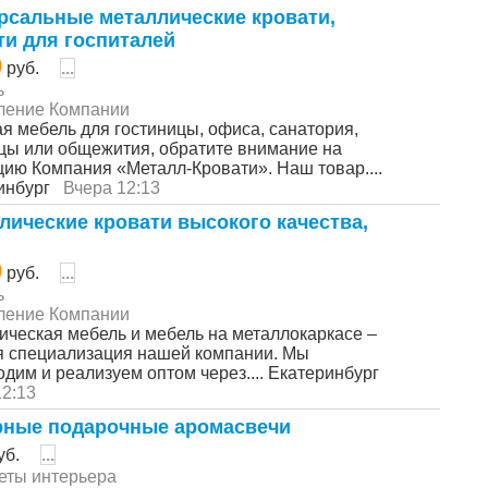
рсальные металлические кровати,
ти для госпиталей
0
руб.
...
ь
ление Компании
я мебель для гостиницы, офиса, санатория,
цы или общежития, обратите внимание на
цию Компания «Металл-Кровати». Наш товар....
инбург
Вчера 12:13
лические кровати высокого качества,
0
руб.
...
ь
ление Компании
ическая мебель и мебель на металлокаркасе –
я специализация нашей компании. Мы
одим и реализуем оптом через.... Екатеринбург
12:13
ные подарочные аромасвечи
уб.
...
еты интерьера