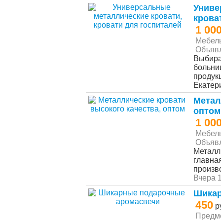
Униве
крова
1 00
Мебел
Объяв
Выбира
больни
продук
Екатер
Метал
оптом
1 00
Мебел
Объяв
Металл
главна
произв
Вчера 
Шикар
450
р
Предм