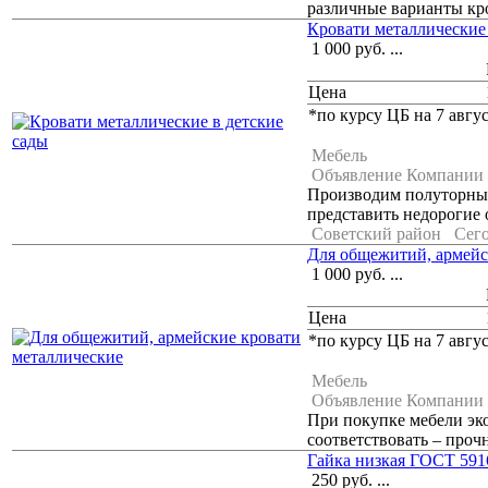
различные варианты кро
Кровати металлические 
1 000
руб.
...
Цена
*по курсу ЦБ на 7 авгус
Мебель
Объявление Компании
Производим полуторные
представить недорогие 
Советский район
Сего
Для общежитий, армейс
1 000
руб.
...
Цена
*по курсу ЦБ на 7 авгус
Мебель
Объявление Компании
При покупке мебели эко
соответствовать – прочн
Гайка низкая ГОСТ 591
250
руб.
...