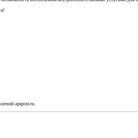
са!
лений apipost.ru.