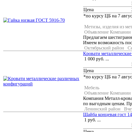
Цена
*по курсу ЦБ на 7 авгус
Метизы, изделия из ме
Объявление Компании
Предлагаем шестигранну
Имеем возможность пост
Октябрьский район
Се
Кровати металлические
1 000
руб.
...
Цена
*по курсу ЦБ на 7 авгус
Мебель
Объявление Компании
Компания Металл-крова
по выгодным ценам. Пре
Ленинский район
Вче
Шайба концевая гост 14
1
руб.
...
Цена