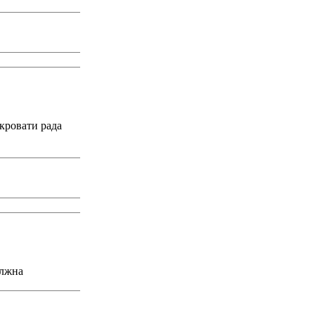
кровати рада
олжна