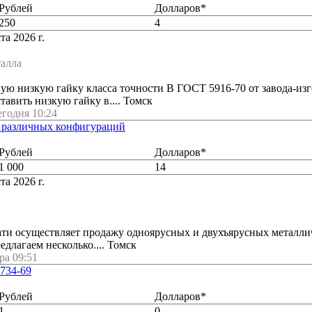
Рублей
Долларов*
250
4
та 2026 г.
талла
ю низкую гайку класса точности В ГОСТ 5916-70 от завода-изг
авить низкую гайку в.... Томск
годня 10:24
 различных конфигураций
Рублей
Долларов*
1 000
14
та 2026 г.
ти осуществляет продажу одноярусных и двухъярусных металли
длагаем несколько.... Томск
ра 09:51
734-69
Рублей
Долларов*
1
0