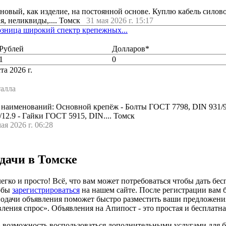
новый, как изделие, на постоянной основе. Куплю кабель силов
я, неликвиды,.... Томск
31 мая 2026 г. 15:17
озница широкий спектр крепежных...
Рублей
Долларов*
1
0
та 2026 г.
талла
 наименований: Основной крепёж - Болты ГОСТ 7798, DIN 931/9
12.9 - Гайки ГОСТ 5915, DIN.... Томск
ая 2026 г. 06:28
 дачи в Томске
егко и просто! Всё, что вам может потребоваться чтобы дать бес
тобы
зарегистрироваться
на нашем сайте. После регистрации вам 
подачи объявления поможет быстро разместить ваши предложения
ения спрос». Объявления на Апипост - это простая и бесплатна
есть возможность воспользоваться дополнительными услугами для