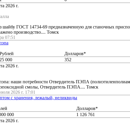
та 2026 г.
талла
аз шайбу ГОСТ 14734-69 предназначенную для станочных приспо
жено производство.... Томск
ра 07:51
пэпа
Рублей
Долларов*
25 000
352
та 2026 г.
пэпа: наши потребности Отвердитель ПЭПА (полиэтиленполиам
эпоксидной смолы, Отвердитель ПЭПА.... Томск
июля 2026 г. 17:01
оптом с хранения, лежалый, неликвиды
блей
Долларов*
000 000
1 126 761
та 2026 г.