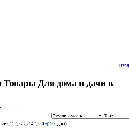
Вход
 Товары Для дома и дачи в
...
ние
2
7
14
30
30+
дней