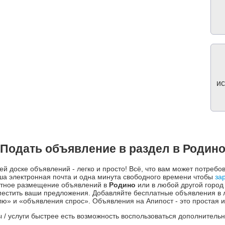
ис
Подать объявление в раздел в Родин
й доске объявлений - легко и просто! Всё, что вам может потребо
а электронная почта и одна минута свободного времени чтобы
за
митное размещение объявлений в
Родино
или в любой другой город
естить ваши предложения. Добавляйте бесплатные объявления в 
» и «объявления спрос». Объявления на Апипост - это простая и
ры / услуги быстрее есть возможность воспользоваться дополнител