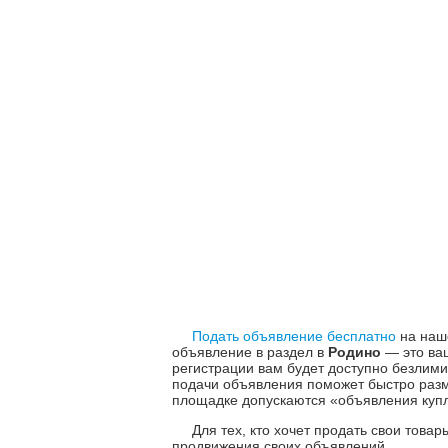
Подать объявление бесплатно
на наше
объявление в раздел в
Родино
— это ваш
регистрации вам будет доступно безли
подачи объявления поможет быстро разм
площадке допускаются «объявления куплю
Для тех, кто хочет продать свои това
продвижения своих объявлений.