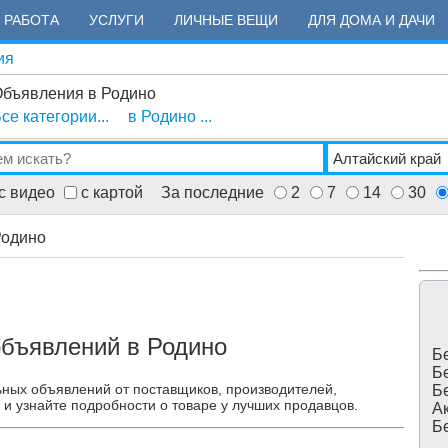
РАБОТА
УСЛУГИ
ЛИЧНЫЕ ВЕЩИ
ДЛЯ ДОМА И ДАЧИ
ия
бъявления в Родино
се категории...
в Родино ...
с видео
с картой
За последние
2
7
14
30
Родино
объявлений в Родино
Бе
Бе
ьных объявлений от поставщиков, производителей,
Бе
 и узнайте подробности о товаре у лучших продавцов.
Ак
Бе