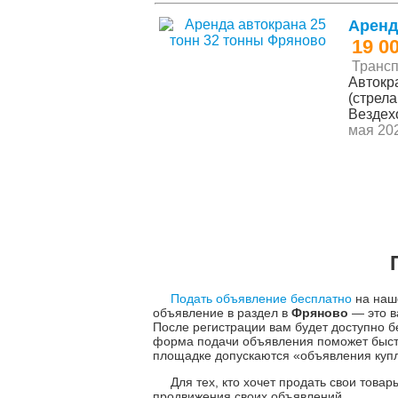
Аренд
19 0
Трансп
Автокра
(стрела
Вездехо
мая 202
Подать объявление бесплатно
на наше
объявление в раздел в
Фряново
— это в
После регистрации вам будет доступно
форма подачи объявления поможет быстр
площадке допускаются «объявления куплю
Для тех, кто хочет продать свои това
продвижения своих объявлений.