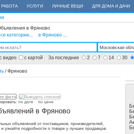
РАБОТА
УСЛУГИ
ЛИЧНЫЕ ВЕЩИ
ДЛЯ ДОМА И ДАЧИ
ия
бъявления в Фряново
се категории...
в Фряново ...
с видео
с картой
За последние
2
7
14
30
ть
/ Фряново
ровать:
по дате
по цене
Бе
бъявлений в Фряново
Бе
Бе
Ак
льных объявлений от поставщиков, производителей,
Бе
 и узнайте подробности о товаре у лучших продавцов.