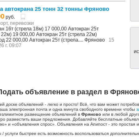
а автокрана 25 тонн 32 тонны Фряново
00
руб.
...
орт, перевозки
н 16т (стрела 18м) 17 000,00 Автокран 25т
 22м) 19 000,00 Автокран 25т (стрела 22м)
д 22 000,00 Автокран 25т (стрела.... Фряново
15
6 г. 09:07
ис
Подать объявление в раздел в Фрянов
й доске объявлений - легко и просто! Всё, что вам может потребо
аша электронная почта и одна минута свободного времени чтобы
з
 безлимитное размещение объявлений в
Фряново
или в любой друго
о разместить ваши предложения. Добавляйте бесплатные объявле
» и «объявления спрос». Объявления на Апипост - это простая и
ры / услуги быстрее есть возможность воспользоваться дополнител