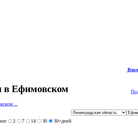
Вход
 в Ефимовском
По
ском ...
ние
2
7
14
30
30+
дней