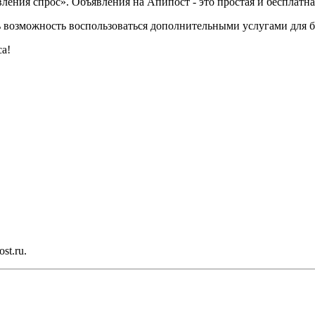
ения спрос». Объявления на Апипост - это простая и бесплатна
есть возможность воспользоваться дополнительными услугами для
са!
st.ru.