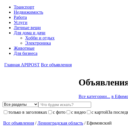
Транспорт
Недвижимость
Работа
Услуги
Личные вещи
Для дома и дачи
Хобби и отдых
Электроника
Животные
Для бизнеса
Главная APIPOST
Все объявления
Объявления
Все категории...
в Ефимов
только в заголовках
с фото
с видео
с картой
За послед
Все объявления
/
Ленинградская область
/ Ефимовский