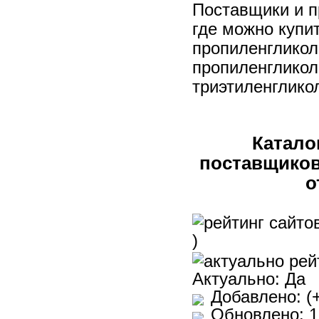
Поставщики и п
Сельское хозяйство оптом
где можно купи
Складское оборудование
пропиленгликол
Спорт и отдых оптом
пропиленгликоль
триэтиленглико
Средства безопасности
Стройматериалы оптом
Спецодежда и спецобувь
Катало
Сырье оптом
поставщиков
Тара и упаковка оптом
о
Технические товары оптом
Ткани и текстиль оптом
)
Торговое оборудование
Фасовочное, упаковочное
Актуально: Да
Швейное оборудование
Добавлено: (+
Обновлено: 1
Хозтовары оптом