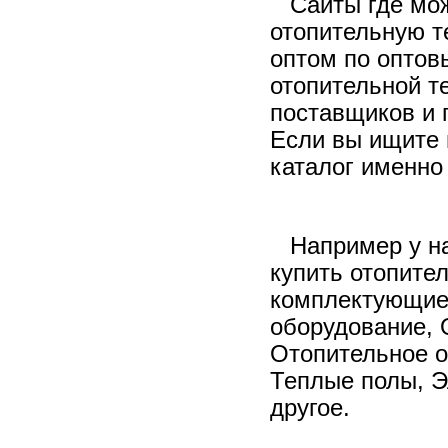
Сайты где мо
Детские товары оптом
отопительную т
Для дачи и сада оптом
оптом по оптов
отопительной т
Зоотовары оптом
поставщиков и 
Инструменты оптом
Если вы ищите 
Канцтовары оптом
каталог именно
Клининговое оборудование
Косметика, парфюмерия
Например у н
Мебель оптом
купить отопител
Медицинские товары оптом
комплектующие,
Оборудование оптом
оборудование, 
Одежда и обувь оптом
Отопительное о
Отопительная техника
Теплые полы, Э
другое.
Продукты питания оптом
Сантехника оптом