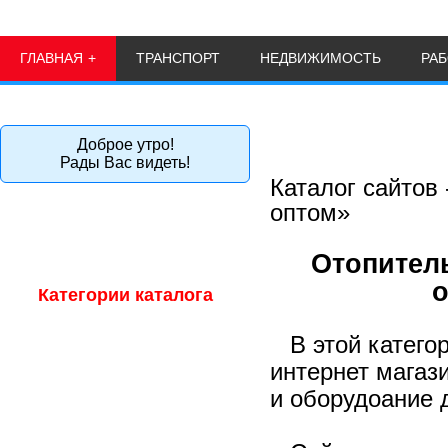
ГЛАВНАЯ
ТРАНСПОРТ
НЕДВИЖИМОСТЬ
РА
Доброе утро!
Рады Вас видеть!
Каталог сайтов
оптом»
Главная страница сайта
Главная страница каталога
Отопитель
о
Категории каталога
В этой катего
Для бизнеса
интернет магаз
Авто-мото товары
и оборудоание 
Бытовая техника оптом
Галантерея оптом