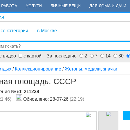
РАБОТА
УСЛУГИ
ЛИЧНЫЕ ВЕЩИ
ДЛЯ ДОМА И ДАЧИ
ия
се категории...
в Москве ...
с видео
с картой
За последние
2
7
14
30
отдых
/
Коллекционирование
/
Жетоны, медали, значки
бная площадь. СССР
ления №
id: 211238
21:46)
Обновлено: 28-07-26
(22:19)