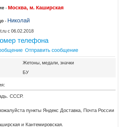
Москва, м. Каширская
ие
-
Николай
цо
-
Apipost.ru с 06.02.2018
номер телефона
Отправить сообщение
Жетоны, медали, значки
БУ
ия:
адь. СССР.
пожалуйста пункты Яндекс Доставка, Почта России
аширская и Кантемировская.