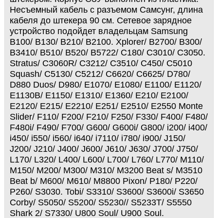
Несъемный кабель с разъемом Самсунг, длина
кабеля до штекера 90 см. Сетевое зарядное
устройство подойдет владельцам Samsung
B100/ B130/ B210/ B2100. Xplorer/ B2700/ B300/
B3410/ B510/ B520/ B5722/ C180/ C3010/ C3050.
Stratus/ C3060R/ C3212/ C3510/ C450/ C5010
Squash/ C5130/ C5212/ C6620/ C6625/ D780/
D880 Duos/ D980/ E1070/ E1080/ E1100/ E1120/
E1130B/ E1150/ E1310/ E1360/ E210/ E2100/
E2120/ E215/ E2210/ E251/ E2510/ E2550 Monte
Slider/ F110/ F200/ F210/ F250/ F330/ F400/ F480/
F480i/ F490/ F700/ G600/ G600i/ G800/ i200/ i400/
i450/ i550/ i560/ i640/ i7110/ i780/ i900/ J150/
J200/ J210/ J400/ J600/ J610/ J630/ J700/ J750/
L170/ L320/ L400/ L600/ L700/ L760/ L770/ M110/
M150/ M200/ M300/ M310/ M3200 Beat s/ M3510
Beat b/ M600/ M610/ M8800 Pixon/ P180/ P220/
P260/ S3030. Tobi/ S3310/ S3600/ S3600i/ S3650
Corby/ S5050/ S5200/ S5230// S5233T/ S5550
Shark 2/ S7330/ U800 Soul/ U900 Soul.