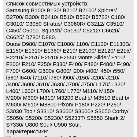
Список совместимых устройств:
Samsung B100/ B130/ B210/ B2100/ Xplorer/
B2700/ B300/ B3410/ B510/ B520/ B5722/ C180/
C3010/ C3050 Stratus/ C3060R/ C3212/ C3510/
C450/ C5010. Squash/ C5130/ C5212/ C6620/
C6625/ D780/ D880.
Duos/ D980/ E1070/ E1080/ 1100/ E1120/ E1130B/
E1150/ E1310/ E1360/ E210/ E2100/ E2120/ E215/
E2210/ E251/ E2510/ E2550 Monte Slider/ F110/
F200/ F210/ F250/ F330/ F400/ F480/ F480i/ F490/
F700/ G600/ G600i/ G800/ i200/ i400/ i450/ i550/
i560/ i640/ i7110/ i780/ i900/ J150/ J200/ J210/
J400/ J600/ J610/ J630/ J700/ J750/ L170/ L320/
L400/ L600/ L700/ L760/ L770/ M110/ M150/
M200/ M300/ M310/ M3200 Beat s/ M3510 Beat b/
M600/ M610/ M8800 Pixon/ P180/ P220/ P260/
S3030 Tobi/ S3310/ S3600/ S3600i/ S3650 Corby/
S5050/ S5200/ S5230// S5233T/ S5550 Shark 2/
S7330/ U800 Soul/ U900 Soul.
Характеристики: