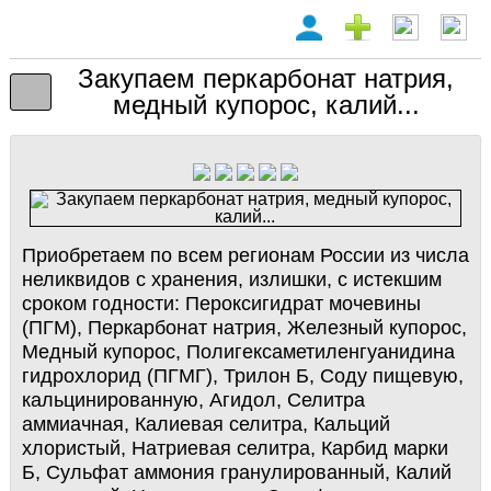
Закупаем перкарбонат натрия,
медный купорос, калий...
Приобретаем по всем регионам России из числа
неликвидов с хранения, излишки, с истекшим
сроком годности: Пероксигидрат мочевины
(ПГМ), Перкарбонат натрия, Железный купорос,
Медный купорос, Полигексаметиленгуанидина
гидрохлорид (ПГМГ), Трилон Б, Соду пищевую,
кальцинированную, Агидол, Селитра
аммиачная, Калиевая селитра, Кальций
хлористый, Натриевая селитра, Карбид марки
Б, Сульфат аммония гранулированный, Калий