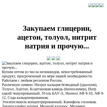
Закупаем глицерин,
ацетон, толуол, нитрит
натрия и прочую...
Купим оптом из числа неликвидов, невостребованный
продукт, просроченный по мере нашей необходимости.
Работаем с любым регионом России.
Различную химию: Нитрат кальция безводный (уралхим),
Толуол, Ацетон, Ксантановая камедь (биополимер), Натр
едкий чешуированный, Уголь БАУ-А, Неонол АФ 9-10, АФ 9-
12, Сода кальцинированная,
Этиленгликоль концентрированный, Канифоль сосновая,
Лауретсульфат натрия, Медный купорос, Меламин