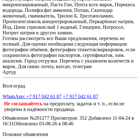
микронизированный, Паста Гои, Пента всех марок, Перекись
водорода, Полифосфат аммония, Поташ, Скипидар
живичный, смачиватель, Трилон Б, Триэтаноламин,
Пропиленгликоль концентрированный, Перкарбонат натрия,
Йод, Цинк сернокислый 1 водный, Глицерин, Натросол,
Нитрит натрия и другую химию.
Готовы рассмотреть все Ваши предложения, перечень не
полный. Для оценки необходима следующая информация:
фотографии объёмов, фотографии этикеток/маркировок, если
сохранились фотографии паспортов, сертификатов, хим.
анализов. Город отгрузки. Перечень с указанием количеств и
марок. Для связи: почта, ватсап, телеграм
Артур
Волгоград
WhatsApp: +7 917 042 61 87
+7 917 042 61 87
Не соглашайтесь
на предоплату, задаток и т. п., если не
уверены в надёжности продавца.
Объявление №201277
Просмотров: 352
Добавлено 11-04-24 в
16:31
Обновлено 03-08-26 в 08:46
Похожие объявления