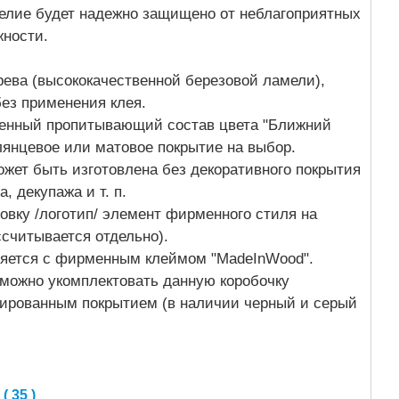
делие будет надежно защищено от неблагоприятных
жности.
рева (высококачественной березовой ламели),
без применения клея.
генный пропитывающий состав цвета "Ближний
лянцевое или матовое покрытие на выбор.
жет быть изготовлена без декоративного покрытия
, декупажа и т. п.
овку /логотип/ элемент фирменного стиля на
ссчитывается отдельно).
ляется с фирменным клеймом "MadeInWood".
 можно укомплектовать данную коробочку
ированным покрытием (в наличии черный и серый
 35 )