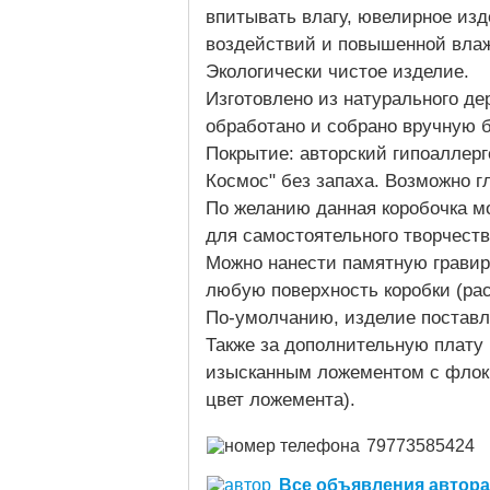
впитывать влагу, ювелирное из
воздействий и повышенной вла
Экологически чистое изделие.
Изготовлено из натурального де
обработано и собрано вручную 
Покрытие: авторский гипоаллер
Космос" без запаха. Возможно г
По желанию данная коробочка мо
для самостоятельного творчества
Можно нанести памятную гравир
любую поверхность коробки (ра
По-умолчанию, изделие постав
Также за дополнительную плату
изысканным ложементом с флок
цвет ложемента).
79773585424
Все объявления автора (