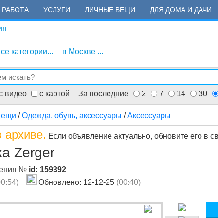
РАБОТА
УСЛУГИ
ЛИЧНЫЕ ВЕЩИ
ДЛЯ ДОМА И ДАЧИ
ия
се категории...
в Москве ...
с видео
с картой
За последние
2
7
14
30
вещи
/
Одежда, обувь, аксессуары
/
Аксессуары
 архиве.
Если объявление актуально, обновите его в с
а Zerger
ления №
id: 159392
00:54)
Обновлено: 12-12-25
(00:40)