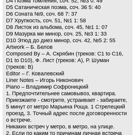
D4 Поэма томления, соч. 52, №3 0: 49
D5 Сатаническая поэма, соч. 36 5: 40
D6 Соната №9, соч. 68 7: 37
D7 Хрупкость, соч. 51, №1 1: 58
D8 Листок из альбома, соч. 45, №1 1: 07
D9 Мазурка ми минор, соч. 25, №3 1: 33
D10 Этюд до диез минор, соч. 42, №5 2: 55
Artwork – Б. Белов
Composed By – А. Скрябин (треков: C1 to C16,
D1 to D10), Ф. Лист (треков: A), Р. Шуман
(треков: B)
Editor – Г. Ковалевский
Liner Notes – Игорь Никонович
Piano – Владимир Софроницкий
1. Предпочтительнее самовывоз, квартира.
Приезжаете - смотрите, устраивает - забираете,
5 минут от метро Марьина Роща. 1 Стрелецкий
проезд, 3. Точный адрес после договоренности
о встрече.
Никаких встреч у метро, в метро, на улице.
2. Если по каким то причинам личная встреча