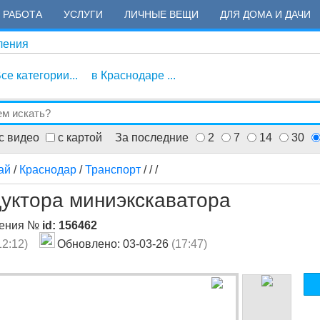
РАБОТА
УСЛУГИ
ЛИЧНЫЕ ВЕЩИ
ДЛЯ ДОМА И ДАЧИ
ления
се категории...
в Краснодаре ...
с видео
с картой
За последние
2
7
14
30
ай
/
Краснодар
/
Транспорт
/
/
/
дуктора миниэкскаватора
ления №
id: 156462
12:12)
Обновлено: 03-03-26
(17:47)