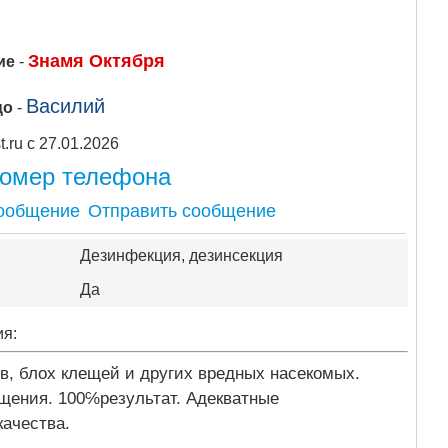
Знамя Октября
ие
-
Василий
цо
-
Apipost.ru с 27.01.2026
номер телефона
Отправить сообщение
Дезинфекция, дезинсекция
Да
ия:
в, блох клещей и других вредных насекомых.
ащения. 100℅результат. Адекватные
качества.