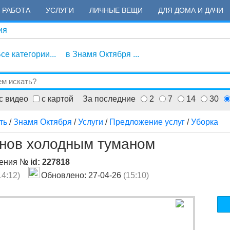
РАБОТА
УСЛУГИ
ЛИЧНЫЕ ВЕЩИ
ДЛЯ ДОМА И ДАЧИ
ия
се категории...
в Знамя Октября ...
с видео
с картой
За последние
2
7
14
30
ть
/
Знамя Октября
/
Услуги
/
Предложение услуг
/
Уборка
нов холодным туманом
ления №
id: 227818
14:12)
Обновлено: 27-04-26
(15:10)