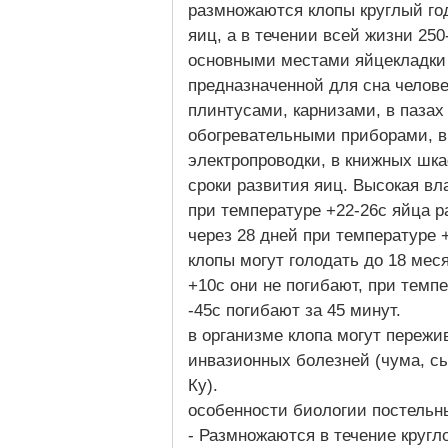
размножаются клопы круглый год
яиц, а в течении всей жизни 25
основными местами яйцекладки 
предназначенной для сна челове
плинтусами, карнизами, в пазах 
обогревательными приборами, в
электропроводки, в книжных шк
сроки развития яиц. Высокая вл
при температуре +22-26c яйца ра
через 28 дней при температуре
клопы могут голодать до 18 мес
+10c они не погибают, при темпе
-45c погибают за 45 минут.
в организме клопа могут переж
инвазионных болезней (чума, с
Ку).
особенности биологии постельн
- Размножаются в течение кругло