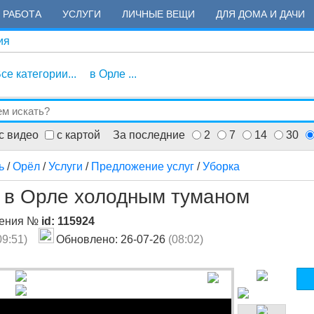
РАБОТА
УСЛУГИ
ЛИЧНЫЕ ВЕЩИ
ДЛЯ ДОМА И ДАЧИ
ия
се категории...
в Орле ...
с видео
с картой
За последние
2
7
14
30
ь
/
Орёл
/
Услуги
/
Предложение услуг
/
Уборка
 в Орле холодным туманом
ления №
id: 115924
09:51)
Обновлено: 26-07-26
(08:02)