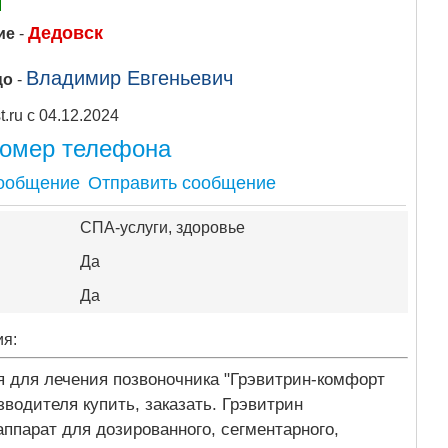
Дедовск
ие
-
Владимир Евгеньевич
цо
-
Apipost.ru с 04.12.2024
номер телефона
Отправить сообщение
СПА-услуги, здоровье
Да
Да
ия:
я для лечения позвоночника "Грэвитрин-комфорт
одителя купить, заказать. Грэвитрин
аппарат для дозированного, сегментарного,