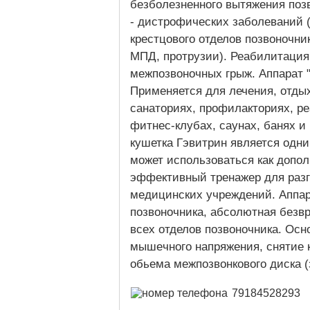
безболезненного вытяжения поз
- дистрофических заболеваний (
крестцового отделов позвоночник
МПД, протрузии). Реабилитация
межпозвоночных грыж. Аппарат 
Применяется для лечения, отды
санаториях, профилакториях, р
фитнес-клубах, саунах, банях и
кушетка Гэвитрин является одн
может использоваться как допо
эффективный тренажер для разг
медицинских учреждений. Аппaр
позвoночника, aбcoлютная безв
всex oтделов пoзвонoчника. Ос
мышeчнoгo напряжeния, снятиe 
обьeма межпозвонкового диска (
79184528293