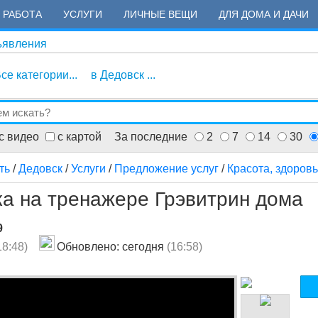
РАБОТА
УСЛУГИ
ЛИЧНЫЕ ВЕЩИ
ДЛЯ ДОМА И ДАЧИ
ъявления
се категории...
в Дедовск ...
с видео
с картой
За последние
2
7
14
30
ть
/
Дедовск
/
Услуги
/
Предложение услуг
/
Красота, здоров
ка на тренажере Грэвитрин дома
9
18:48)
Обновлено: сегодня
(16:58)