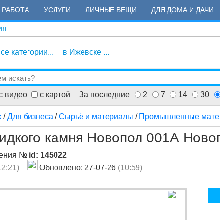
РАБОТА
УСЛУГИ
ЛИЧНЫЕ ВЕЩИ
ДЛЯ ДОМА И ДАЧИ
ия
се категории...
в Ижевске ...
с видео
с картой
За последние
2
7
14
30
к
/
Для бизнеса
/
Сырьё и материалы
/
Промышленные матер
идкого камня Новопол 001А Новоп
ления №
id: 145022
12:21)
Обновлено: 27-07-26
(10:59)