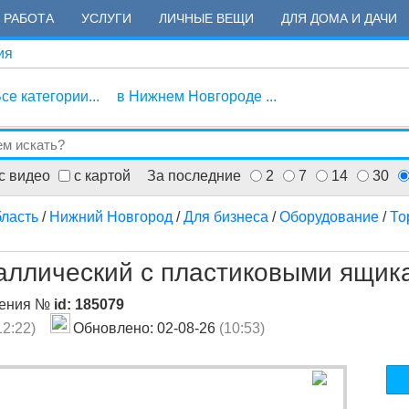
РАБОТА
УСЛУГИ
ЛИЧНЫЕ ВЕЩИ
ДЛЯ ДОМА И ДАЧИ
ия
се категории...
в Нижнем Новгороде ...
с видео
с картой
За последние
2
7
14
30
ласть
/
Нижний Новгород
/
Для бизнеса
/
Оборудование
/
То
аллический с пластиковыми ящик
ления №
id: 185079
12:22)
Обновлено: 02-08-26
(10:53)