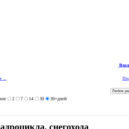
Вход
 ...
По
ние
2
7
14
30
30+
дней
адроцикла, снегохода