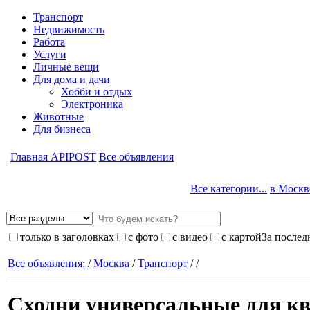
Транспорт
Недвижимость
Работа
Услуги
Личные вещи
Для дома и дачи
Хобби и отдых
Электроника
Животные
Для бизнеса
Главная APIPOST
Все объявления
Все категории...
в Москве
только в заголовках
с фото
с видео
с картой
За послед
Все объявления:
/
Москва
/
Транспорт
/
/
Сходни универсальные для кв