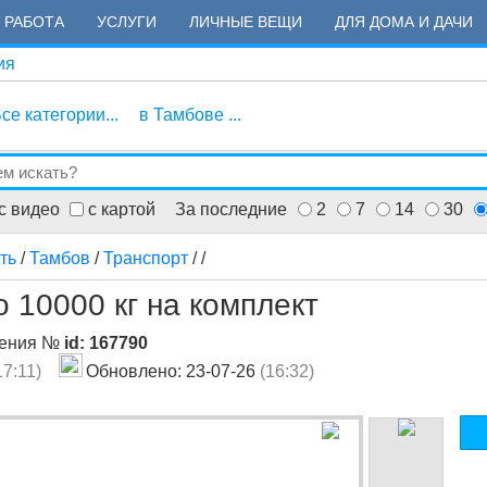
РАБОТА
УСЛУГИ
ЛИЧНЫЕ ВЕЩИ
ДЛЯ ДОМА И ДАЧИ
ия
се категории...
в Тамбове ...
с видео
с картой
За последние
2
7
14
30
ть
/
Тамбов
/
Транспорт
/
/
 10000 кг на комплект
ления №
id: 167790
17:11)
Обновлено: 23-07-26
(16:32)