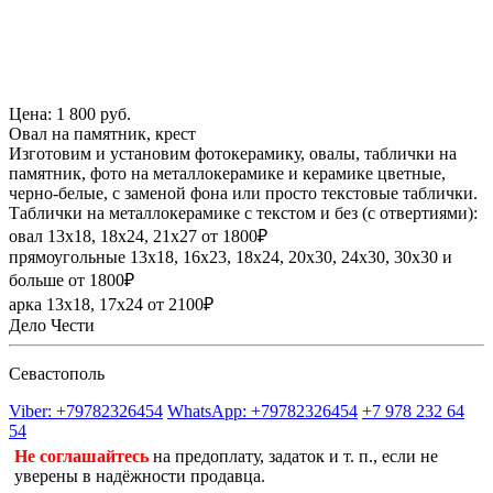
Цена: 1 800 руб.
Овал на памятник, крест
Изготовим и установим фотокерамику, овалы, таблички на
памятник, фото на металлокерамике и керамике цветные,
черно-белые, с заменой фона или просто текстовые таблички.
Таблички на металлокерамике с текстом и без (с отвертиями):
овал 13х18, 18х24, 21х27 от 1800₽
прямоугольные 13х18, 16х23, 18х24, 20х30, 24х30, 30х30 и
больше от 1800₽
арка 13х18, 17х24 от 2100₽
Дело Чести
Севастополь
Viber: +79782326454
WhatsApp: +79782326454
+7 978 232 64
54
Не соглашайтесь
на предоплату, задаток и т. п., если не
уверены в надёжности продавца.