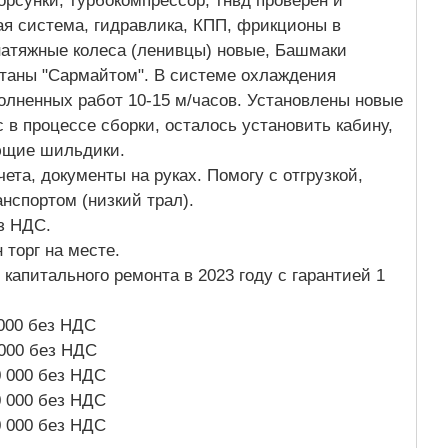
рсунки, турбокомпрессор, тнвд проверен и
ая система, гидравлика, КПП, фрикционы в
натяжные колеса (ленивцы) новые, Башмаки
таны "Сармайтом". В системе охлаждения
олненных работ 10-15 м/часов. Установлены новые
 в процессе сборки, осталось установить кабину,
ующие шильдики.
чета, документы на руках. Помогу с отгрузкой,
анспортом (низкий трал).
ез НДС.
 торг на месте.
капитального ремонта в 2023 году с гарантией 1
 000 без НДС
 000 без НДС
0 000 без НДС
0 000 без НДС
0 000 без НДС