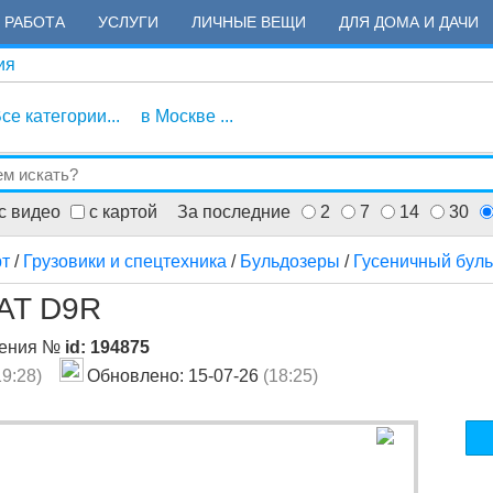
РАБОТА
УСЛУГИ
ЛИЧНЫЕ ВЕЩИ
ДЛЯ ДОМА И ДАЧИ
ия
се категории...
в Москве ...
с видео
с картой
За последние
2
7
14
30
рт
/
Грузовики и спецтехника
/
Бульдозеры
/
Гусеничный бул
CAT D9R
ления №
id: 194875
19:28)
Обновлено: 15-07-26
(18:25)