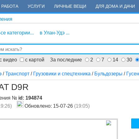
РАБОТА
УСЛУГИ
ЛИЧНЫЕ ВЕЩИ
ДЛЯ ДОМА И ДАЧИ
ления
се категории...
в Улан-Удэ ...
с видео
с картой
За последние
2
7
14
30
э
/
Транспорт
/
Грузовики и спецтехника
/
Бульдозеры
/
Гусе
CAT D9R
ления №
id: 194874
19:26)
Обновлено: 15-07-26
(19:05)