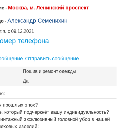
Москва, м. Ленинский проспект
ие
-
Александр Семенихин
цо
-
Apipost.ru с 09.12.2021
номер телефона
6
Отправить сообщение
Пошив и ремонт одежды
Да
ия:
ру прошлых эпох?
е, который подчеркнёт вашу индивидуальность?
 винтажный эксклюзивный головной убор в нашей
меховых изделий!