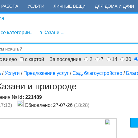
РАБОТА
УСЛУГИ
ЛИЧНЫЕ ВЕЩИ
ДЛЯ ДОМА И ДАЧИ
ия
се категории...
в Казани ...
с видео
с картой
За последние
2
7
14
30
ь
/
Услуги
/
Предложение услуг
/
Сад, благоустройство
/
Благ
Казани и пригороде
ления №
id: 221489
17:13)
Обновлено: 27-07-26
(18:28)