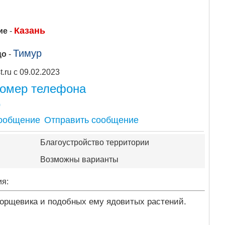
Казань
ие
-
Тимур
цо
-
Apipost.ru с 09.02.2023
номер телефона
0
Отправить сообщение
Благоустройство территории
Возможны варианты
ия:
борщевика и подобных ему ядовитых растений.